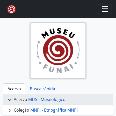
Skip to main content
Togg
Acervo
Busca rápida
Acervo
MUS - Museológico
Coleção
MNPI - Etnográfica MNPI