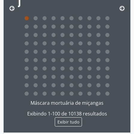
Ao clicar no link deste título da descrição a página 
Máscara mortuária de miçangas
Exibindo 1-100 de 10138 resultados
Exibir tudo