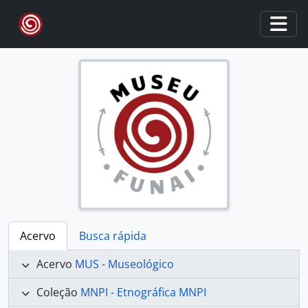
Skip to main content
Togg
Acervo
Busca rápida
Acervo
MUS - Museológico
Coleção
MNPI - Etnográfica MNPI