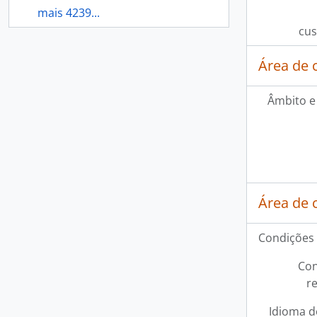
mais 4239...
cus
Área de 
Âmbito e
Área de 
Condições 
Con
r
Idioma d