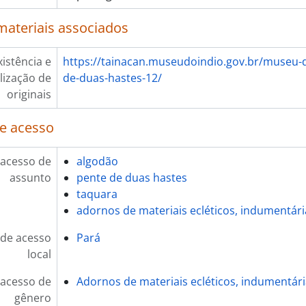
materiais associados
xistência e
https://tainacan.museudoindio.gov.br/museu-d
lização de
de-duas-hastes-12/
originais
e acesso
 acesso de
algodão
assunto
pente de duas hastes
taquara
adornos de materiais ecléticos, indumentári
de acesso
Pará
local
 acesso de
Adornos de materiais ecléticos, indumentár
gênero