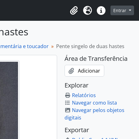
o
Entrar
Área de Transferência
Idioma
Atalhos
 hastes
dumentária e toucador
Pente singelo de duas hastes
Área de Transferência
Adicionar
Explorar
Relatórios
Navegar como lista
Navegar pelos objetos
digitais
Exportar