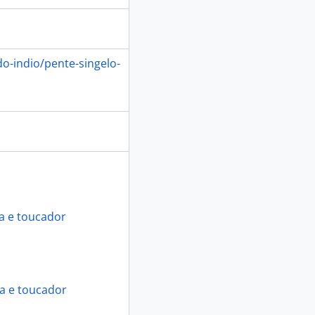
o-indio/pente-singelo-
a e toucador
ia e toucador