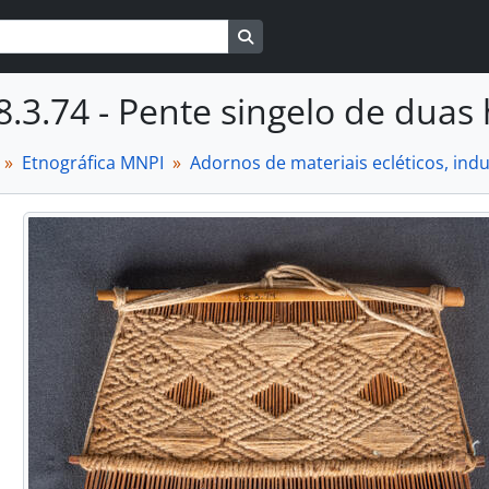
Busque na página de navegaçã
8.3.74 - Pente singelo de duas
Etnográfica MNPI
Adornos de materiais ecléticos, in