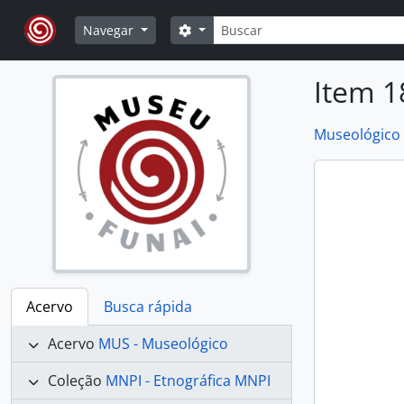
Skip to main content
Buscar
Opções de busca
Navegar
Item 1
Museológico
Acervo
Busca rápida
Acervo
MUS - Museológico
Coleção
MNPI - Etnográfica MNPI