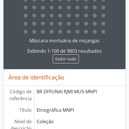
Ao clicar no link deste título da descrição a página 
Máscara mortuária de miçangas
Exibindo 1-100 de 9803 resultados
Exibir tudo
Área de identificação
Código de
BR DFFUNAI RJMI MUS-MNPI
referência
Título
Etnográfica MNPI
Nível de
Coleção
descrição