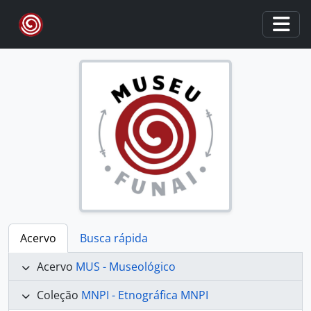
Skip to main content
Togg
Acervo
Busca rápida
Acervo
MUS - Museológico
Coleção
MNPI - Etnográfica MNPI