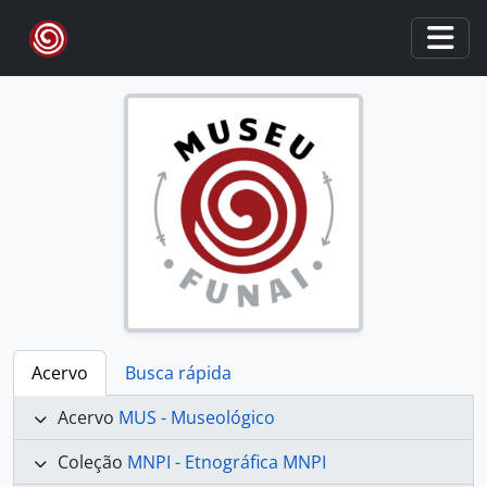
Skip to main content
Togg
Acervo
Busca rápida
Acervo
MUS - Museológico
Coleção
MNPI - Etnográfica MNPI