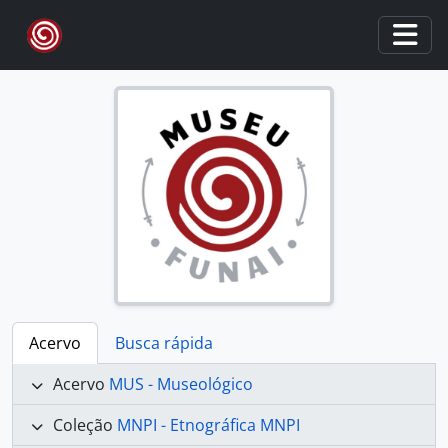
Skip to main content
Togg
Acervo
Busca rápida
Acervo
MUS - Museológico
Coleção
MNPI - Etnográfica MNPI