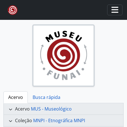
Skip to main content
Togg
Acervo
Busca rápida
Acervo
MUS - Museológico
Coleção
MNPI - Etnográfica MNPI