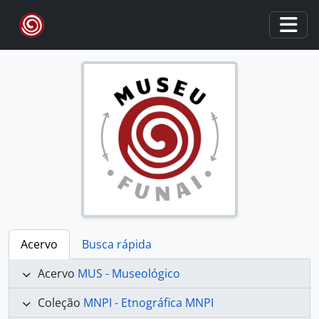
Skip to main content
Togg
Acervo
Busca rápida
Acervo
MUS - Museológico
Coleção
MNPI - Etnográfica MNPI