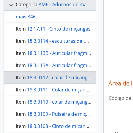
Categoria
AME - Adornos de materiais ecléticos, indumentária e toucador
mais 346...
Item
12.17.11 - Cinto de miçangas
Item
18.3.0114 - esculturas de tucum
Item
18.3.113B - Auricular fragmentos de madrepérola
Item
18.3.113A - Auricular fragmentos de madrepérola
Item
18.3.0112 - colar de miçangas
Área de 
Item
18.3.0111 - Colar de miçangas
Código de 
Item
18.3.0110 - colar de miçangas
Item
18.3.0109 - Pulseira de miçangas
Item
18.3.0108 - Cinto de miçangas