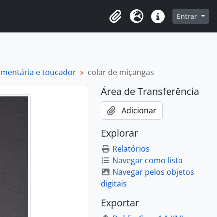
o
Entrar
Área de Transferência
Idioma
Atalhos
dumentária e toucador
colar de miçangas
Área de Transferência
Adicionar
Explorar
Relatórios
Navegar como lista
Navegar pelos objetos
digitais
Exportar