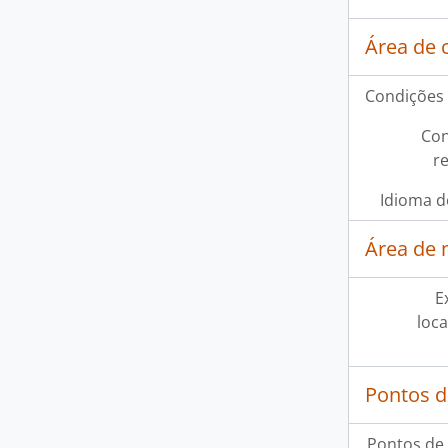
Área de 
Condições 
Con
r
Idioma d
Área de 
E
loca
Pontos d
Pontos de