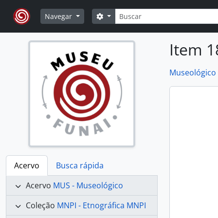
Skip to main content
Buscar
Opções de busca
Navegar
Item 1
Museológico
Acervo
Busca rápida
Acervo
MUS - Museológico
Coleção
MNPI - Etnográfica MNPI