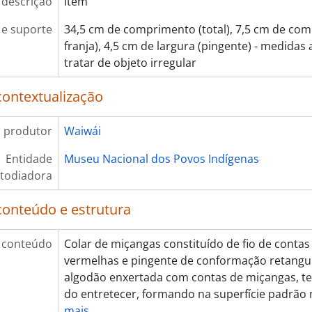
 descrição
Item
e suporte
34,5 cm de comprimento (total), 7,5 cm de co
franja), 4,5 cm de largura (pingente) - medida
tratar de objeto irregular
contextualização
 produtor
Waiwái
Entidade
Museu Nacional dos Povos Indígenas
todiadora
conteúdo e estrutura
 conteúdo
Colar de miçangas constituído de fio de conta
vermelhas e pingente de conformação retangul
algodão enxertada com contas de miçangas, te
do entretecer, formando na superfície padrão n
mais