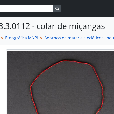
Busque na página de navegaçã
8.3.0112 - colar de miçangas
Etnográfica MNPI
Adornos de materiais ecléticos, in