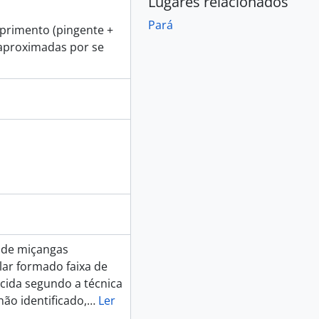
Lugares relacionados
Pará
mprimento (pingente +
s aproximadas por se
s de miçangas
ar formado faixa de
cida segundo a técnica
ão identificado,
…
Ler