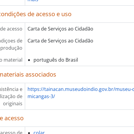
condições de acesso e uso
de acesso
Carta de Serviços ao Cidadão
diçoes de
Carta de Serviços ao Cidadão
eprodução
o material
português do Brasil
materiais associados
xistência e
https://tainacan.museudoindio.gov.br/museu-d
lização de
micangas-3/
originais
e acesso
 acesso de
colar