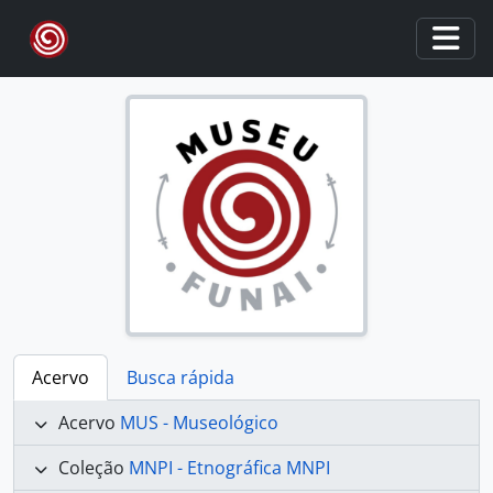
Skip to main content
Togg
Acervo
Busca rápida
Acervo
MUS - Museológico
Coleção
MNPI - Etnográfica MNPI