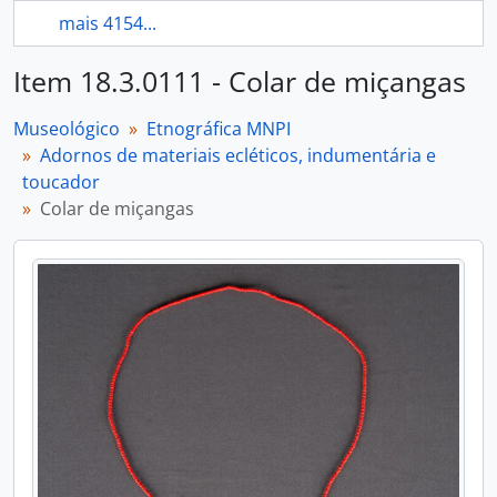
mais 4154...
Item 18.3.0111 - Colar de miçangas
Museológico
Etnográfica MNPI
Adornos de materiais ecléticos, indumentária e
toucador
Colar de miçangas