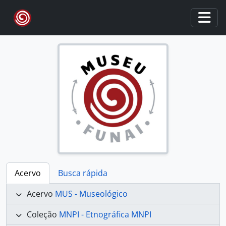
Skip to main content
Togg
Acervo
Busca rápida
Acervo
MUS - Museológico
Coleção
MNPI - Etnográfica MNPI