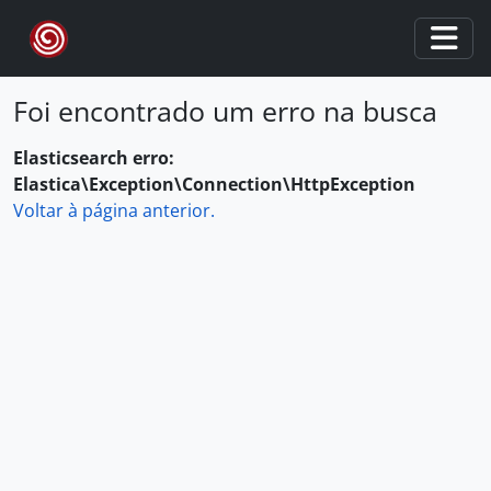
Skip to main content
Togg
Foi encontrado um erro na busca
Elasticsearch erro:
Elastica\Exception\Connection\HttpException
Voltar à página anterior.