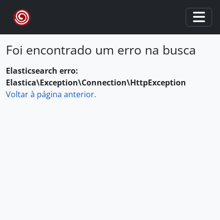
Skip to main content
Togg
Foi encontrado um erro na busca
Elasticsearch erro:
Elastica\Exception\Connection\HttpException
Voltar à página anterior.