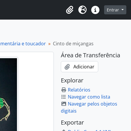
o
Entrar
Área de Transferência
Idioma
Atalhos
dumentária e toucador
Cinto de miçangas
Área de Transferência
Adicionar
Explorar
Relatórios
Navegar como lista
Navegar pelos objetos
digitais
Exportar