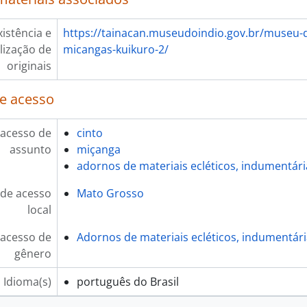
xistência e
https://tainacan.museudoindio.gov.br/museu-d
lização de
micangas-kuikuro-2/
originais
e acesso
 acesso de
cinto
assunto
miçanga
adornos de materiais ecléticos, indumentári
de acesso
Mato Grosso
local
 acesso de
Adornos de materiais ecléticos, indumentár
gênero
Idioma(s)
português do Brasil