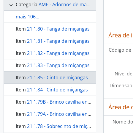
Categoria
AME - Adornos de materiais ecléticos, indumentária e toucador
mais 106...
Item
21.1.80 - Tanga de miçangas
Área de 
Item
21.1.81 - Tanga de miçangas
Código de 
Item
21.1.82 - Tanga de miçangas
Item
21.1.83 - Tanga de miçangas
Nível de
Item
21.1.85 - Cinto de miçangas
Dimensão 
Item
21.1.84 - Cinto de miçangas
Item
21.1.79B - Brinco cavilha envolto de algodão
Área de 
Item
21.1.79A - Brinco cavilha envolto de algodão
Nome do
Item
21.1.78 - Sobrecinto de miçangas