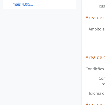
mais 4395...
cus
Área de 
Âmbito e
Área de 
Condições 
Con
r
Idioma d
Área de 