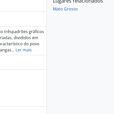
Lugares relacionados
Mato Grosso
do trêspadrões gráficos
riadas, divididos em
racterístico do povo
çangas
…
Ler mais