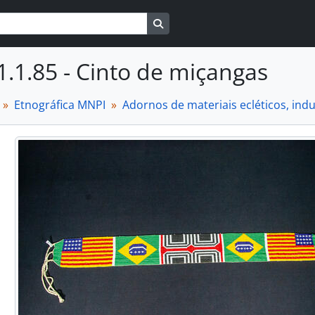
Busque na página de navegaçã
1.1.85 - Cinto de miçangas
Etnográfica MNPI
Adornos de materiais ecléticos, in