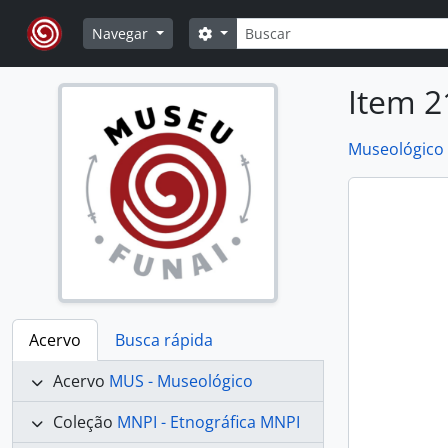
Skip to main content
Buscar
Opções de busca
Navegar
Item 2
Museológico
Acervo
Busca rápida
Acervo
MUS - Museológico
Coleção
MNPI - Etnográfica MNPI