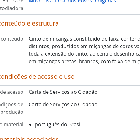
Entidade
Museu Nacional dos Povos Indígenas
todiadora
conteúdo e estrutura
 conteúdo
Cinto de miçangas constituído de faixa conten
distintos, produzidos em miçangas de cores va
toda a extensão do cinto: ao centro desenho ca
em miçangas pretas, brancas, com faixa de mi
condições de acesso e uso
de acesso
Carta de Serviços ao Cidadão
diçoes de
Carta de Serviços ao Cidadão
eprodução
o material
português do Brasil
materiais associados