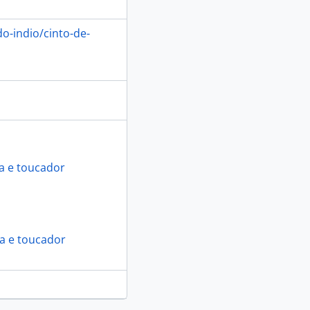
o-indio/cinto-de-
a e toucador
ia e toucador