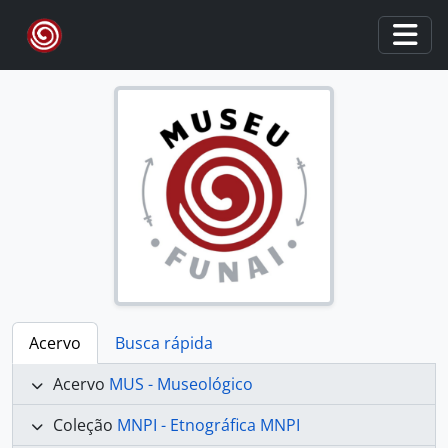
Skip to main content
Togg
Acervo
Busca rápida
Acervo
MUS - Museológico
Coleção
MNPI - Etnográfica MNPI