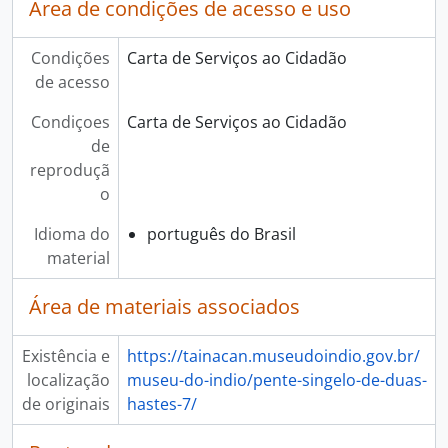
Área de condições de acesso e uso
Condições
Carta de Serviços ao Cidadão
de acesso
Condiçoes
Carta de Serviços ao Cidadão
de
reproduçã
o
Idioma do
português do Brasil
material
Área de materiais associados
Existência e
https://tainacan.museudoindio.gov.br/
localização
museu-do-indio/pente-singelo-de-duas-
de originais
hastes-7/