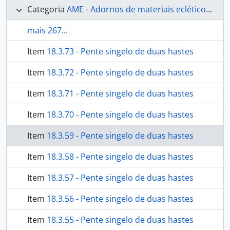
Categoria
AME - Adornos de materiais ecléticos, indumentária e toucador
mais 267...
Item
18.3.73 - Pente singelo de duas hastes
Item
18.3.72 - Pente singelo de duas hastes
Item
18.3.71 - Pente singelo de duas hastes
Item
18.3.70 - Pente singelo de duas hastes
Item
18.3.59 - Pente singelo de duas hastes
Item
18.3.58 - Pente singelo de duas hastes
Item
18.3.57 - Pente singelo de duas hastes
Item
18.3.56 - Pente singelo de duas hastes
Item
18.3.55 - Pente singelo de duas hastes