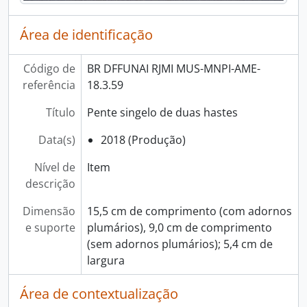
Área de identificação
Código de
BR DFFUNAI RJMI MUS-MNPI-AME-
referência
18.3.59
Título
Pente singelo de duas hastes
Data(s)
2018 (Produção)
Nível de
Item
descrição
Dimensão
15,5 cm de comprimento (com adornos
e suporte
plumários), 9,0 cm de comprimento
(sem adornos plumários); 5,4 cm de
largura
Área de contextualização