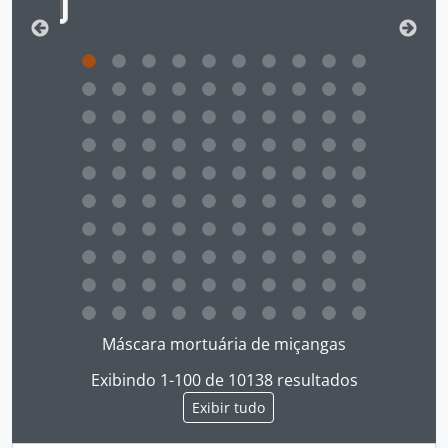
Ao clicar no link deste título da descrição a página 
Máscara mortuária de miçangas
Exibindo 1-100 de 10138 resultados
Exibir tudo