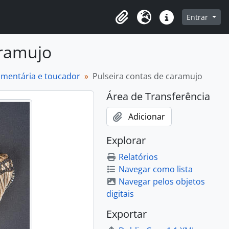
o
Entrar
Área de Transferência
Idioma
Atalhos
aramujo
dumentária e toucador
Pulseira contas de caramujo
Área de Transferência
Adicionar
Explorar
Relatórios
Navegar como lista
Navegar pelos objetos
digitais
Exportar