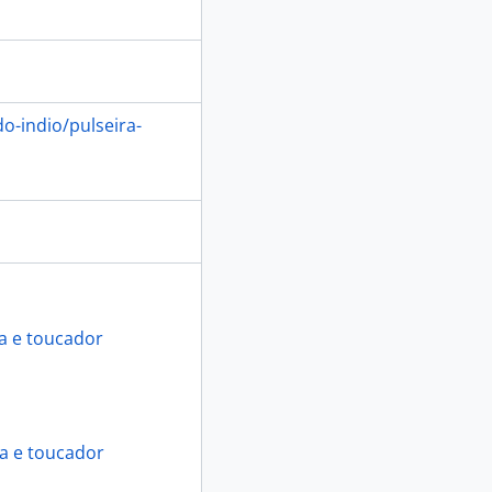
o-indio/pulseira-
a e toucador
ia e toucador