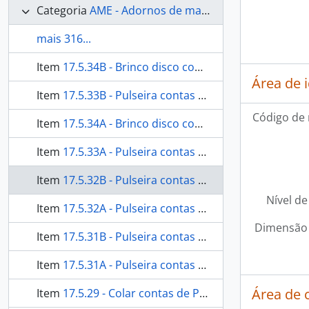
Categoria
AME - Adornos de materiais ecléticos, indumentária e toucador
mais 316...
Item
17.5.34B - Brinco disco compacto
Área de 
Item
17.5.33B - Pulseira contas de caramujo
Código de 
Item
17.5.34A - Brinco disco compacto
Item
17.5.33A - Pulseira contas de caramujo
Item
17.5.32B - Pulseira contas de caramujo
Nível de
Item
17.5.32A - Pulseira contas de caramujo
Dimensão 
Item
17.5.31B - Pulseira contas de caramujo
Item
17.5.31A - Pulseira contas de caramujo
Área de 
Item
17.5.29 - Colar contas de PVC