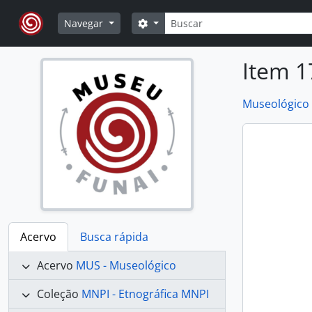
Skip to main content
Buscar
Opções de busca
Navegar
Item 1
Museológico
Acervo
Busca rápida
Acervo
MUS - Museológico
Coleção
MNPI - Etnográfica MNPI