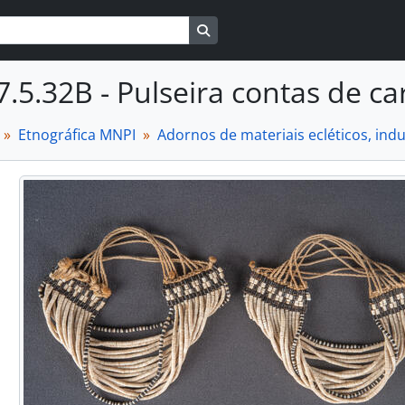
Busque na página de navegaçã
7.5.32B - Pulseira contas de c
Etnográfica MNPI
Adornos de materiais ecléticos, in