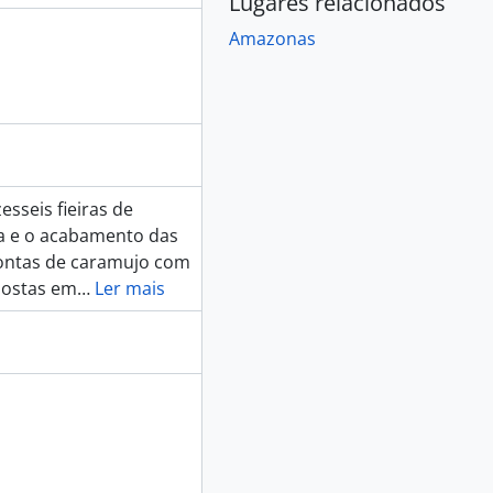
Lugares relacionados
Amazonas
sseis fieiras de
ma e o acabamento das
contas de caramujo com
postas em
…
Ler mais