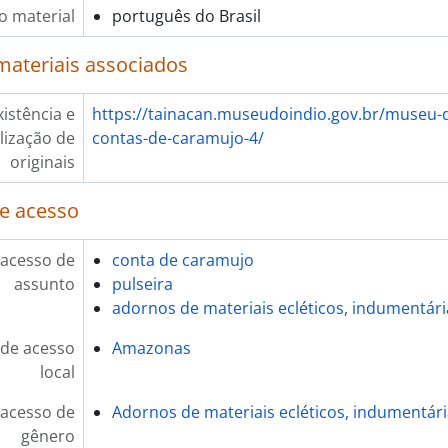
o material
português do Brasil
materiais associados
xistência e
https://tainacan.museudoindio.gov.br/museu-d
lização de
contas-de-caramujo-4/
originais
e acesso
 acesso de
conta de caramujo
assunto
pulseira
adornos de materiais ecléticos, indumentári
de acesso
Amazonas
local
 acesso de
Adornos de materiais ecléticos, indumentár
gênero