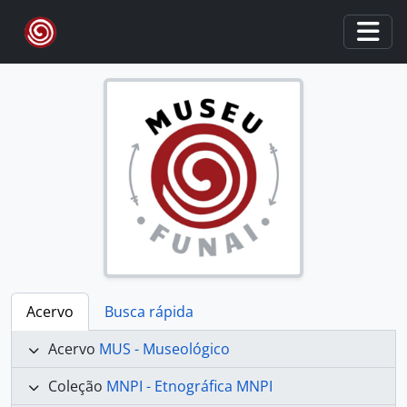
Skip to main content
Togg
Acervo
Busca rápida
Acervo
MUS - Museológico
Coleção
MNPI - Etnográfica MNPI