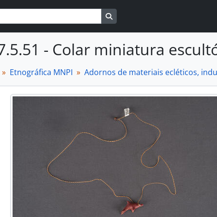
Busque na página de navegaçã
7.5.51 - Colar miniatura escult
Etnográfica MNPI
Adornos de materiais ecléticos, in