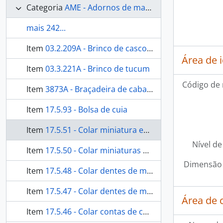
Categoria
AME - Adornos de materiais ecléticos, indumentária e toucador
mais 242...
Item
03.2.209A - Brinco de casco de tatu
Área de 
Item
03.3.221A - Brinco de tucum
Código de 
Item
3873A - Braçadeira de cabaça
Item
17.5.93 - Bolsa de cuia
Item
17.5.51 - Colar miniatura escultórica
Nível de
Item
17.5.50 - Colar miniaturas escultóricas de tucum
Dimensão 
Item
17.5.48 - Colar dentes de mamífero
Item
17.5.47 - Colar dentes de mamífero
Área de 
Item
17.5.46 - Colar contas de coco tucum