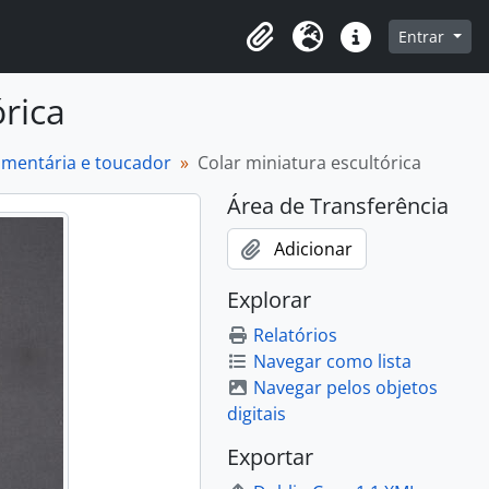
o
Entrar
Área de Transferência
Idioma
Atalhos
órica
dumentária e toucador
Colar miniatura escultórica
Área de Transferência
Adicionar
Explorar
Relatórios
Navegar como lista
Navegar pelos objetos
digitais
Exportar