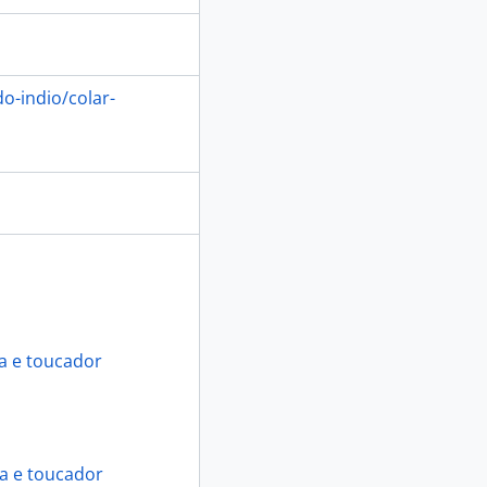
o-indio/colar-
a e toucador
ia e toucador