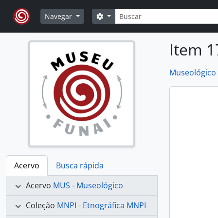
Skip to main content
Buscar
Opções de busca
Navegar
Item 1
Museológico
Acervo
Busca rápida
Acervo
MUS - Museológico
Coleção
MNPI - Etnográfica MNPI