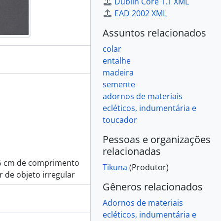
Dublin Core 1.1 XML
EAD 2002 XML
Assuntos relacionados
colar
entalhe
madeira
semente
adornos de materiais
ecléticos, indumentária e
toucador
Pessoas e organizações
relacionadas
3,5 cm de comprimento
Tikuna
(Produtor)
 de objeto irregular
Gêneros relacionados
Adornos de materiais
ecléticos, indumentária e