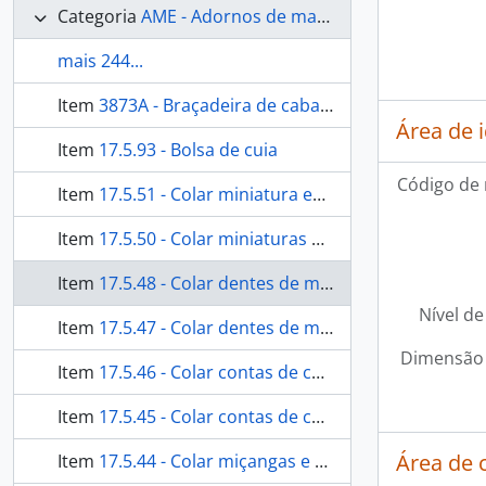
Categoria
AME - Adornos de materiais ecléticos, indumentária e toucador
mais 244...
Item
3873A - Braçadeira de cabaça
Área de 
Item
17.5.93 - Bolsa de cuia
Código de 
Item
17.5.51 - Colar miniatura escultórica
Item
17.5.50 - Colar miniaturas escultóricas de tucum
Item
17.5.48 - Colar dentes de mamífero
Nível de
Item
17.5.47 - Colar dentes de mamífero
Dimensão 
Item
17.5.46 - Colar contas de coco tucum
Item
17.5.45 - Colar contas de coco tucum
Área de 
Item
17.5.44 - Colar miçangas e coco