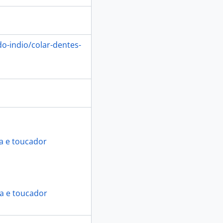
o-indio/colar-dentes-
a e toucador
ia e toucador