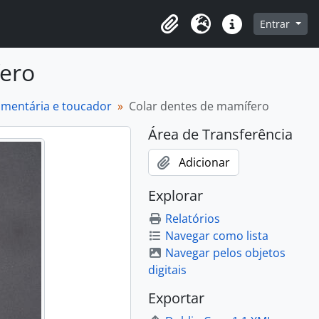
o
Entrar
Área de Transferência
Idioma
Atalhos
fero
dumentária e toucador
Colar dentes de mamífero
Área de Transferência
Adicionar
Explorar
Relatórios
Navegar como lista
Navegar pelos objetos
digitais
Exportar