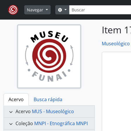
Skip to main content
Buscar
Opções de busca
Navegar
Item 1
Museológico
Acervo
Busca rápida
Acervo
MUS - Museológico
Coleção
MNPI - Etnográfica MNPI