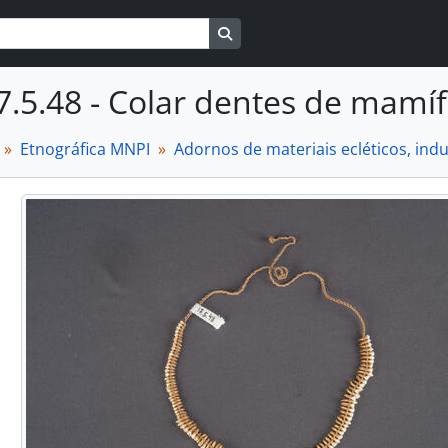
Busque na página de navegaçã
7.5.48 - Colar dentes de mamí
Etnográfica MNPI
Adornos de materiais ecléticos, in