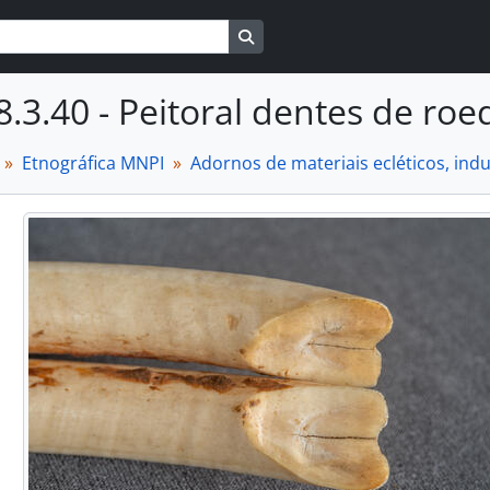
Busque na página de navegaçã
8.3.40 - Peitoral dentes de roe
Etnográfica MNPI
Adornos de materiais ecléticos, in