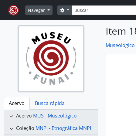
Skip to main content
Buscar
Opções de busca
Navegar
Item 1
Museológico
Acervo
Busca rápida
Acervo
MUS - Museológico
Coleção
MNPI - Etnográfica MNPI