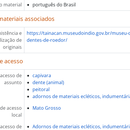
o material
português do Brasil
materiais associados
xistência e
https://tainacan.museudoindio.gov.br/museu-do
lização de
dentes-de-roedor/
originais
e acesso
 acesso de
capivara
assunto
dente (animal)
peitoral
adornos de materiais ecléticos, indumentári
de acesso
Mato Grosso
local
 acesso de
Adornos de materiais ecléticos, indumentár