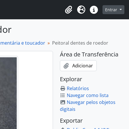
o
Entrar
Área de Transferência
Idioma
Atalhos
dor
dumentária e toucador
Peitoral dentes de roedor
Área de Transferência
Adicionar
Explorar
Relatórios
Navegar como lista
Navegar pelos objetos
digitais
Exportar