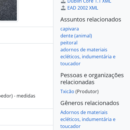
Dublin Core 1.1 XML
EAD 2002 XML
Assuntos relacionados
capivara
dente (animal)
peitoral
adornos de materiais
ecléticos, indumentária e
toucador
Pessoas e organizações
relacionadas
Txicão
(Produtor)
oedor) - medidas
Gêneros relacionados
Adornos de materiais
ecléticos, indumentária e
toucador