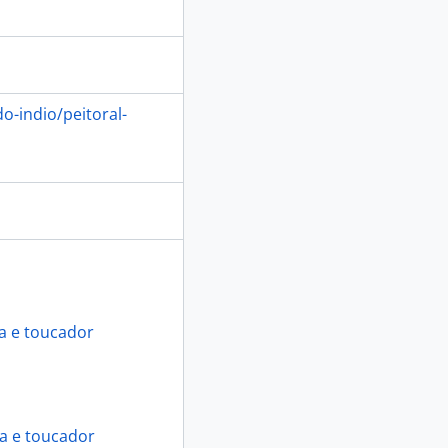
-indio/peitoral-
a e toucador
ia e toucador