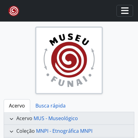
Skip to main content
Togg
Acervo
Busca rápida
Acervo
MUS - Museológico
Coleção
MNPI - Etnográfica MNPI