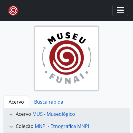
Skip to main content
Togg
Acervo
Busca rápida
Acervo
MUS - Museológico
Coleção
MNPI - Etnográfica MNPI