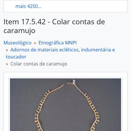
mais 4250...
Item 17.5.42 - Colar contas de
caramujo
Museológico
Etnográfica MNPI
Adornos de materiais ecléticos, indumentária e
toucador
Colar contas de caramujo