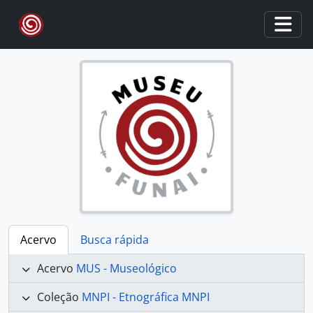
Skip to main content
Togg
Acervo
Busca rápida
Acervo
MUS - Museológico
Coleção
MNPI - Etnográfica MNPI