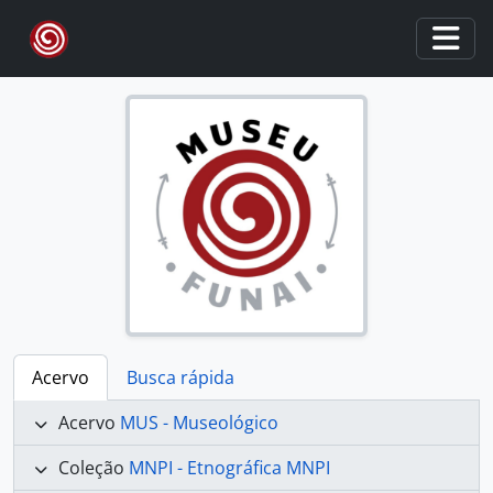
Skip to main content
Togg
Acervo
Busca rápida
Acervo
MUS - Museológico
Coleção
MNPI - Etnográfica MNPI