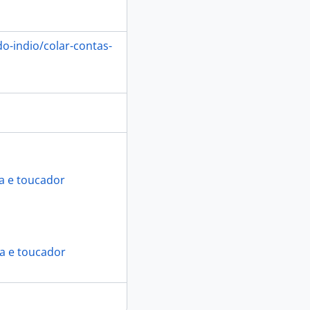
o-indio/colar-contas-
a e toucador
ia e toucador