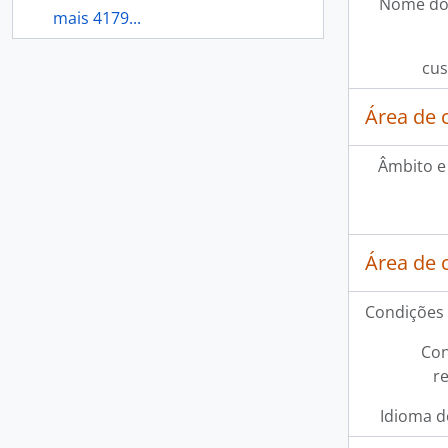
Nome do
mais 4179...
cus
Área de 
Âmbito e
Área de 
Condições 
Con
r
Idioma d