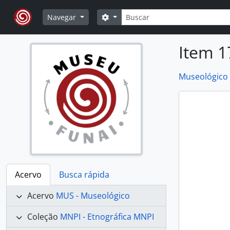
Skip to main content
Buscar
Opções de busca
Navegar
Item 1
Museológico
Acervo
Busca rápida
Acervo
MUS - Museológico
Coleção
MNPI - Etnográfica MNPI