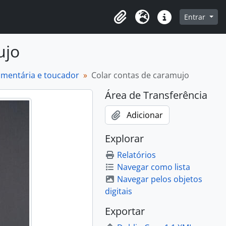
o
Entrar
Área de Transferência
Idioma
Atalhos
ujo
dumentária e toucador
Colar contas de caramujo
Área de Transferência
Adicionar
Explorar
Relatórios
Navegar como lista
Navegar pelos objetos
digitais
Exportar