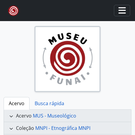
Skip to main content
Togg
Acervo
Busca rápida
Acervo
MUS - Museológico
Coleção
MNPI - Etnográfica MNPI