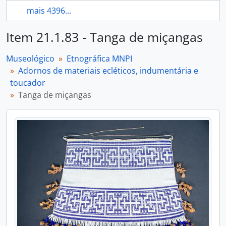
mais 4396...
Item 21.1.83 - Tanga de miçangas
Museológico
Etnográfica MNPI
Adornos de materiais ecléticos, indumentária e
toucador
Tanga de miçangas