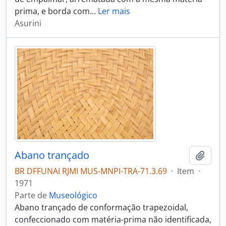
prima, e borda com
…
Ler mais
Asurini
Abano trançado
Adici
BR DFFUNAI RJMI MUS-MNPI-TRA-71.3.69
·
Item
·
1971
Parte de
Museológico
Abano trançado de conformação trapezoidal,
confeccionado com matéria-prima não identificada,