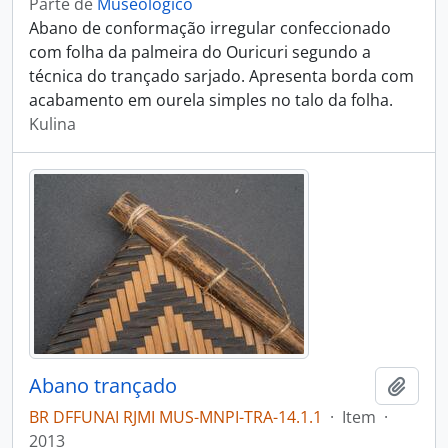
Parte de
Museológico
Abano de conformação irregular confeccionado
com folha da palmeira do Ouricuri segundo a
técnica do trançado sarjado. Apresenta borda com
acabamento em ourela simples no talo da folha.
Kulina
Abano trançado
Adici
BR DFFUNAI RJMI MUS-MNPI-TRA-14.1.1
·
Item
·
2013