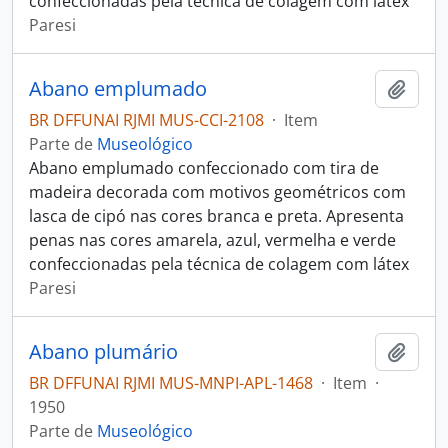
confeccionadas pela técnica de colagem com látex
Paresi
Abano emplumado
Adici
BR DFFUNAI RJMI MUS-CCI-2108
·
Item
Parte de
Museológico
Abano emplumado confeccionado com tira de
madeira decorada com motivos geométricos com
lasca de cipó nas cores branca e preta. Apresenta
penas nas cores amarela, azul, vermelha e verde
confeccionadas pela técnica de colagem com látex
Paresi
Abano plumário
Adici
BR DFFUNAI RJMI MUS-MNPI-APL-1468
·
Item
·
1950
Parte de
Museológico