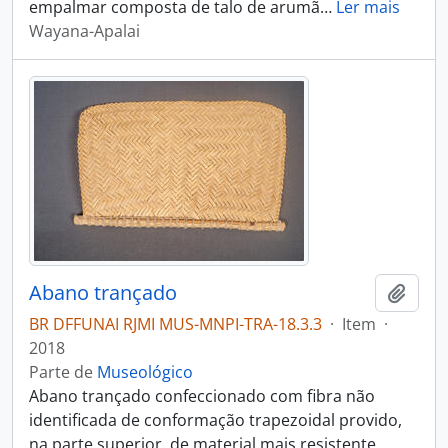
empalmar composta de talo de arumã
…
Ler mais
Wayana-Apalai
Abano trançado
Adici
BR DFFUNAI RJMI MUS-MNPI-TRA-18.3.3
·
Item
·
2018
Parte de
Museológico
Abano trançado confeccionado com fibra não
identificada de conformação trapezoidal provido,
na parte superior, de material mais resistente