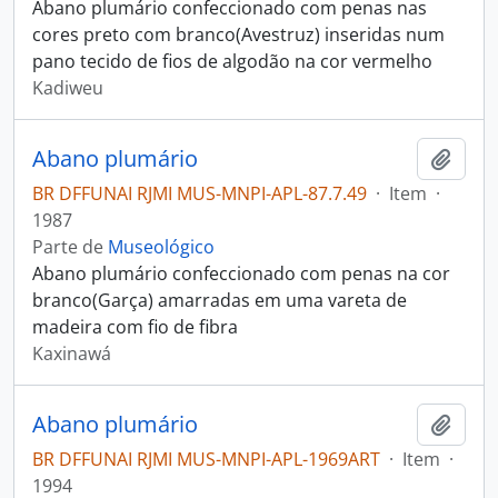
Abano plumário confeccionado com penas nas
cores preto com branco(Avestruz) inseridas num
pano tecido de fios de algodão na cor vermelho
Kadiweu
Abano plumário
Adici
BR DFFUNAI RJMI MUS-MNPI-APL-87.7.49
·
Item
·
1987
Parte de
Museológico
Abano plumário confeccionado com penas na cor
branco(Garça) amarradas em uma vareta de
madeira com fio de fibra
Kaxinawá
Abano plumário
Adici
BR DFFUNAI RJMI MUS-MNPI-APL-1969ART
·
Item
·
1994