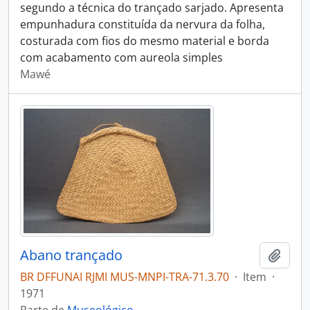
segundo a técnica do trançado sarjado. Apresenta
empunhadura constituída da nervura da folha,
costurada com fios do mesmo material e borda
com acabamento com aureola simples
Mawé
Abano trançado
Adici
BR DFFUNAI RJMI MUS-MNPI-TRA-71.3.70
·
Item
·
1971