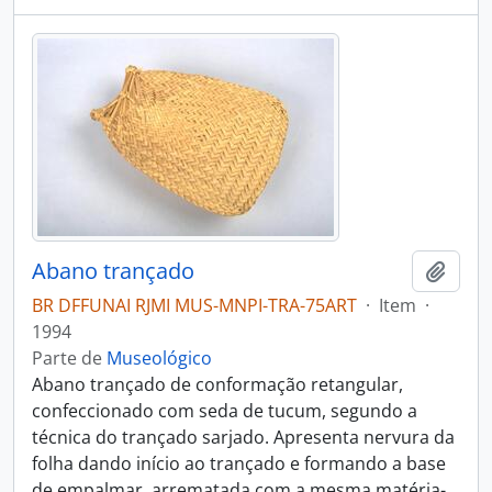
Abano trançado
Adici
BR DFFUNAI RJMI MUS-MNPI-TRA-75ART
·
Item
·
1994
Parte de
Museológico
Abano trançado de conformação retangular,
confeccionado com seda de tucum, segundo a
técnica do trançado sarjado. Apresenta nervura da
folha dando início ao trançado e formando a base
de empalmar, arrematada com a mesma matéria-