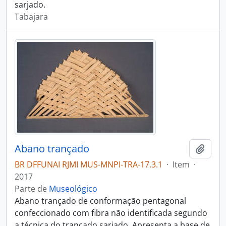
sarjado.
Tabajara
Abano trançado
Adici
BR DFFUNAI RJMI MUS-MNPI-TRA-17.3.1
·
Item
·
2017
Parte de
Museológico
Abano trançado de conformação pentagonal
confeccionado com fibra não identificada segundo
a técnica do trançado sarjado. Apresenta a base de