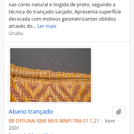
nas cores natural e tingida de preto, segundo a
técnica do trançado sarjado. Apresenta superfície
decorada com motivos geometrizantes obtidos
através do
…
Ler mais
Urubu
Abano trançado
Adici
BR DFFUNAI RJMI MUS-MNPI-TRA-01.1.21
·
Item
·
2001