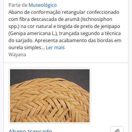
Parte de
Museológico
Abano de conformação retangular confeccionado
com fibra descascada de arumã (Ischnosiphon
spp.) na cor natural e tingida de preto de jenipapo
(Genipa americana L.), trançada segundo a técnica
do sarjado. Apresenta acabamento das bordas em
ourela simples
…
Ler mais
Wayana
Abano trançado
Adici