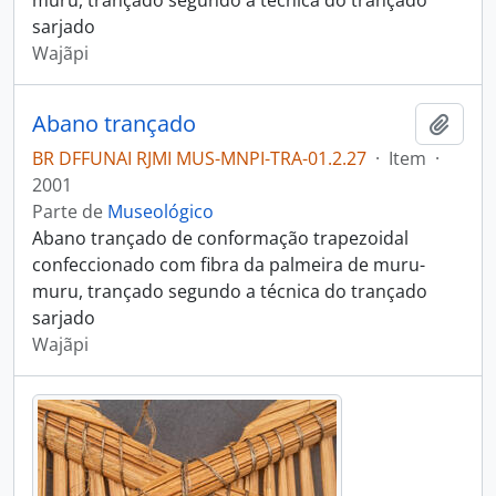
muru, trançado segundo a técnica do trançado
sarjado
Wajãpi
Abano trançado
Adici
BR DFFUNAI RJMI MUS-MNPI-TRA-01.2.27
·
Item
·
2001
Parte de
Museológico
Abano trançado de conformação trapezoidal
confeccionado com fibra da palmeira de muru-
muru, trançado segundo a técnica do trançado
sarjado
Wajãpi