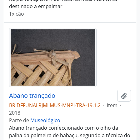
destinado a empalmar
Txicão
Abano trançado
Adici
BR DFFUNAI RJMI MUS-MNPI-TRA-19.1.2
·
Item
·
2018
Parte de
Museológico
Abano trançado confeccionado com o olho da
palha da palmeira de babaçu, segundo a técnica do