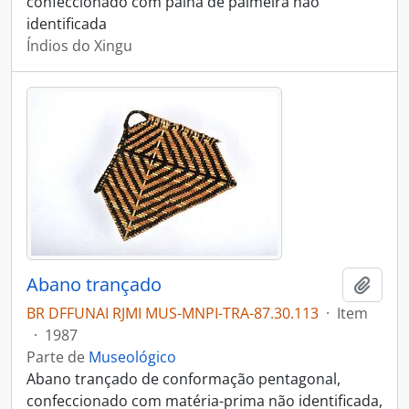
confeccionado com palha de palmeira não
identificada
Índios do Xingu
Abano trançado
Adici
BR DFFUNAI RJMI MUS-MNPI-TRA-87.30.113
·
Item
·
1987
Parte de
Museológico
Abano trançado de conformação pentagonal,
confeccionado com matéria-prima não identificada,