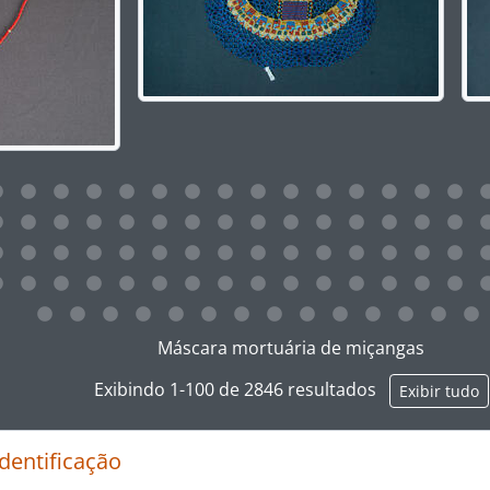
ar no link deste título da descrição a página de visualização
Máscara mortuária de miçangas
Exibindo 1-100 de 2846 resultados
Exibir tudo
identificação