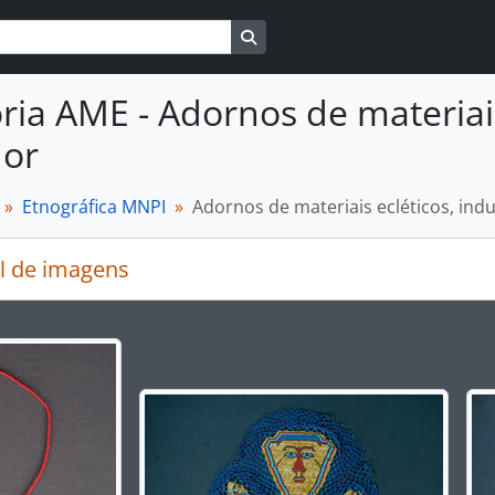
Busque na página de navegaçã
ria AME - Adornos de materiais
dor
Etnográfica MNPI
Adornos de materiais ecléticos, in
l de imagens
rar o slide atual deste carrossel, o título da descrição ex