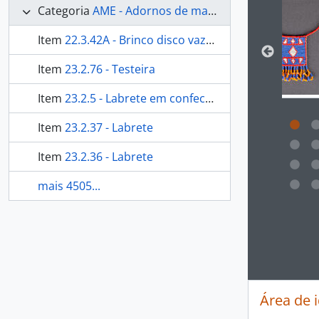
Categoria
AME - Adornos de materiais ecléticos, indumentária e toucador
Item
22.3.42A - Brinco disco vazado
Item
23.2.76 - Testeira
Item
23.2.5 - Labrete em confecção
Item
23.2.37 - Labrete
Item
23.2.36 - Labrete
mais 4505...
Ao clic
Área de 