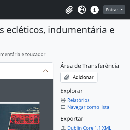
o
Entrar
Área de Transferência
Idioma
Atalhos
 ecléticos, indumentária e
dumentária e toucador
Área de Transferência
Adicionar
ibido no carrossel seguinte será alterado. Clicando em qualq
Explorar
Relatórios
Navegar como lista
Exportar
Dublin Core 1.1 XML