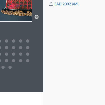
EAD 2002 XML
 da descrição deste objeto digital será aberta. O texto deste