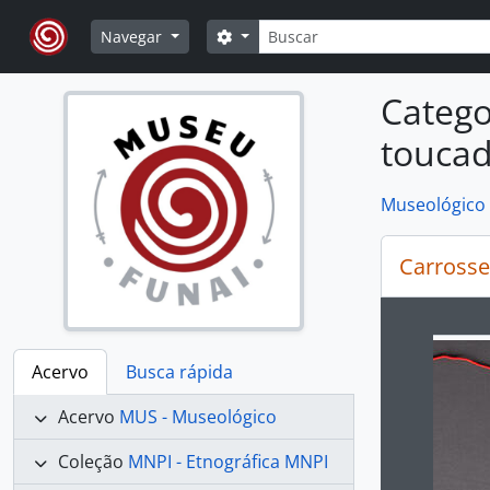
Skip to main content
Buscar
Opções de busca
Navegar
Catego
touca
Museológico
Carrosse
Ao alte
Acervo
Busca rápida
Acervo
MUS - Museológico
Coleção
MNPI - Etnográfica MNPI