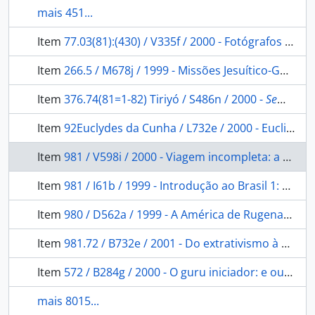
mais 451...
Item
77.03(81):(430) / V335f / 2000 - Fotógrafos alemães no Brasil do século XIX:
Item
266.5 / M678j / 1999 - Missões Jesuítico-Guaranis: Jesuitic-Guarani Missions.
Item
376.74(81=1-82) Tiriyó / S486n / 2000 -
Sem título
Item
92Euclydes da Cunha / L732e / 2000 - Euclides da Cunha: contrastes e confrontos do Brasil.
Item
981 / V598i / 2000 - Viagem incompleta: a experiência brasileira 1500-2000 formação: histórias.
Item
981 / I61b / 1999 - Introdução ao Brasil 1: um banquete no trópico.
Item
980 / D562a / 1999 - A América de Rugenas: obras e documentos.
Item
981.72 / B732e / 2001 - Do extrativismo à pecuária: algumas observações sobre a história econômica de Mato Grosso 1870 a 1930.
Item
572 / B284g / 2000 - O guru iniciador: e outras variações antropológicas.
mais 8015...