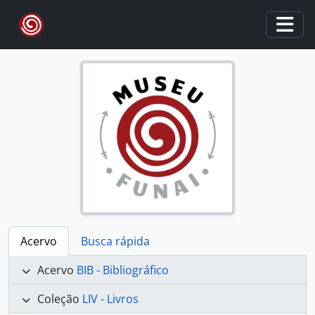
Skip to main content
Togg
Acervo
Busca rápida
Acervo
BIB - Bibliográfico
Coleção
LIV - Livros