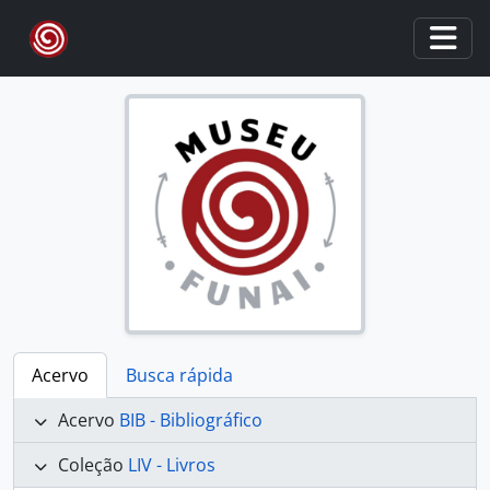
Skip to main content
Togg
Acervo
Busca rápida
Acervo
BIB - Bibliográfico
Coleção
LIV - Livros