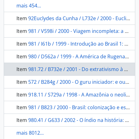
mais 454...
Item
92Euclydes da Cunha / L732e / 2000 - Euclides da Cunha: contrastes e confrontos do Brasil.
Item
981 / V598i / 2000 - Viagem incompleta: a experiência brasileira 1500-2000 formação: histórias.
Item
981 / I61b / 1999 - Introdução ao Brasil 1: um banquete no trópico.
Item
980 / D562a / 1999 - A América de Rugenas: obras e documentos.
Item
981.72 / B732e / 2001 - Do extrativismo à pecuária: algumas observações sobre a história econômica de Mato Grosso 1870 a 1930.
Item
572 / B284g / 2000 - O guru iniciador: e outras variações antropológicas.
Item
918.11 / S729a / 1998 - A Amazônia o neoliberalismo e a globalização: da conquista e posse ao monopólio do capital financeiro.
Item
981 / B823 / 2000 - Brasil: colonização e escravidão.
Item
980.41 / G633 / 2002 - O índio na história: o povo Tenetehara em busca da liberdade.
mais 8012...