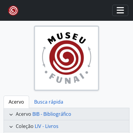
Skip to main content
Togg
Acervo
Busca rápida
Acervo
BIB - Bibliográfico
Coleção
LIV - Livros