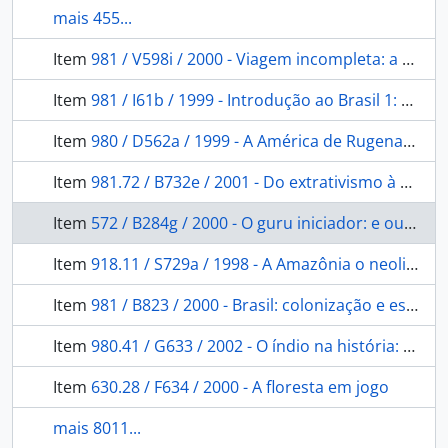
mais 455...
Item
981 / V598i / 2000 - Viagem incompleta: a experiência brasileira 1500-2000 formação: histórias.
Item
981 / I61b / 1999 - Introdução ao Brasil 1: um banquete no trópico.
Item
980 / D562a / 1999 - A América de Rugenas: obras e documentos.
Item
981.72 / B732e / 2001 - Do extrativismo à pecuária: algumas observações sobre a história econômica de Mato Grosso 1870 a 1930.
Item
572 / B284g / 2000 - O guru iniciador: e outras variações antropológicas.
Item
918.11 / S729a / 1998 - A Amazônia o neoliberalismo e a globalização: da conquista e posse ao monopólio do capital financeiro.
Item
981 / B823 / 2000 - Brasil: colonização e escravidão.
Item
980.41 / G633 / 2002 - O índio na história: o povo Tenetehara em busca da liberdade.
Item
630.28 / F634 / 2000 - A floresta em jogo
mais 8011...