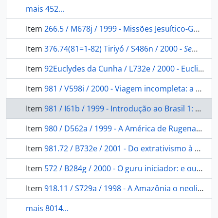
mais 452...
Item
266.5 / M678j / 1999 - Missões Jesuítico-Guaranis: Jesuitic-Guarani Missions.
Item
376.74(81=1-82) Tiriyó / S486n / 2000 -
Sem título
Item
92Euclydes da Cunha / L732e / 2000 - Euclides da Cunha: contrastes e confrontos do Brasil.
Item
981 / V598i / 2000 - Viagem incompleta: a experiência brasileira 1500-2000 formação: histórias.
Item
981 / I61b / 1999 - Introdução ao Brasil 1: um banquete no trópico.
Item
980 / D562a / 1999 - A América de Rugenas: obras e documentos.
Item
981.72 / B732e / 2001 - Do extrativismo à pecuária: algumas observações sobre a história econômica de Mato Grosso 1870 a 1930.
Item
572 / B284g / 2000 - O guru iniciador: e outras variações antropológicas.
Item
918.11 / S729a / 1998 - A Amazônia o neoliberalismo e a globalização: da conquista e posse ao monopólio do capital financeiro.
mais 8014...