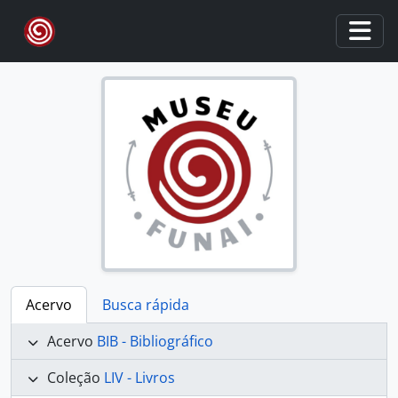
Skip to main content
Togg
Acervo
Busca rápida
Acervo
BIB - Bibliográfico
Coleção
LIV - Livros