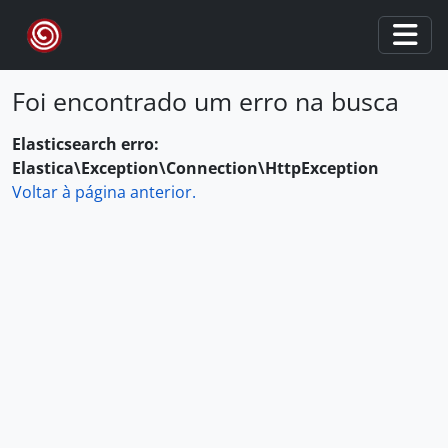
Skip to main content
Togg
Foi encontrado um erro na busca
Elasticsearch erro:
Elastica\Exception\Connection\HttpException
Voltar à página anterior.