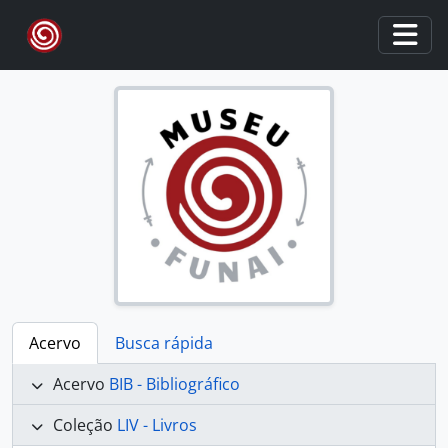
Skip to main content
Togg
Acervo
Busca rápida
Acervo
BIB - Bibliográfico
Coleção
LIV - Livros