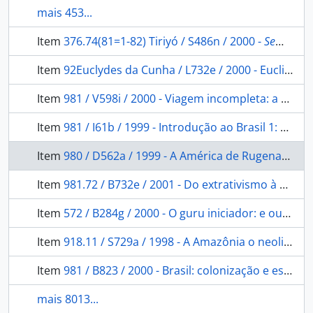
mais 453...
Item
376.74(81=1-82) Tiriyó / S486n / 2000 -
Sem título
Item
92Euclydes da Cunha / L732e / 2000 - Euclides da Cunha: contrastes e confrontos do Brasil.
Item
981 / V598i / 2000 - Viagem incompleta: a experiência brasileira 1500-2000 formação: histórias.
Item
981 / I61b / 1999 - Introdução ao Brasil 1: um banquete no trópico.
Item
980 / D562a / 1999 - A América de Rugenas: obras e documentos.
Item
981.72 / B732e / 2001 - Do extrativismo à pecuária: algumas observações sobre a história econômica de Mato Grosso 1870 a 1930.
Item
572 / B284g / 2000 - O guru iniciador: e outras variações antropológicas.
Item
918.11 / S729a / 1998 - A Amazônia o neoliberalismo e a globalização: da conquista e posse ao monopólio do capital financeiro.
Item
981 / B823 / 2000 - Brasil: colonização e escravidão.
mais 8013...