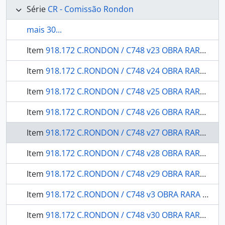
Série
CR - Comissão Rondon
mais 30...
Item
918.172 C.RONDON / C748 v23 OBRA RARA / 1909 - História Natural Geologia: observações geológicas - geographicas e ethnographicas sobre a viagem de exploração de Cuyabá à Serra do Norte, passando por São Luiz de Cáceres.
Item
918.172 C.RONDON / C748 v24 OBRA RARA armário / 1911 - Quatro mapas de História Natural: mineralogia e geologia.
Item
918.172 C.RONDON / C748 v25 OBRA RARA / 1909 - Um mapa do levantamento expedito do Rio Jarú, affluente do Rio Gy-Paraná ou Machado, annexo ao 1 volume do relatório do chefe da Commissão: (estudos e reconhecimentos)
Item
918.172 C.RONDON / C748 v26 OBRA RARA / 1915 - Relatório: apresentado à Divisão de Engenharia (G.5) do Departamento da Guerra e a Directoria Geral dos Telegraphos.
Item
918.172 C.RONDON / C748 v27 OBRA RARA / 1916 - Relatório dos trabalhos realizados durante o ano de 1908
Item
918.172 C.RONDON / C748 v28 OBRA RARA / 1916 - Relatórios dos trabalhos de Botânica e viagens executados durante os anos de 1908 e 1909
Item
918.172 C.RONDON / C748 v29 OBRA RARA / 1916 - Exploração do rio Iquê (1912-1913) relatório
Item
918.172 C.RONDON / C748 v3 OBRA RARA / 19-- - Serviço Astronomico Relatório: Ajudante da expedição 1. tne. João Salustiano de Lyra.
Item
918.172 C.RONDON / C748 v30 OBRA RARA / 1916 - Relatório do Serviço de Conservação da Linha Telegraphica no período de Junho de 1913 a setembro de 1914 apresentado ao Sr. Coronel Cândido Mariano da Silva Rondon chefe da Commissão