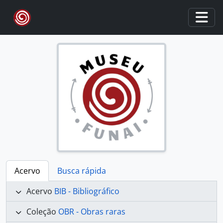
Skip to main content
Togg
Acervo
Busca rápida
Acervo
BIB - Bibliográfico
Coleção
OBR - Obras raras