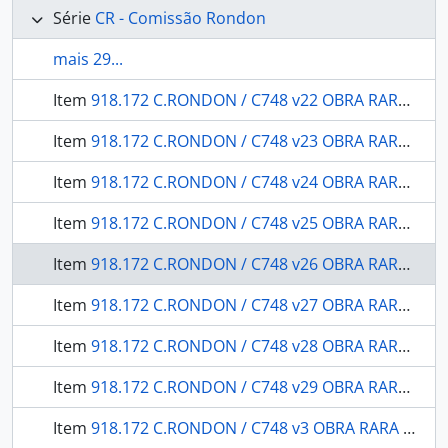
Série
CR - Comissão Rondon
mais 29...
Item
918.172 C.RONDON / C748 v22 OBRA RARA / 1915 - Zoologia / Molluscos: pelo prof. Dr. Hermann von Ihering.
Item
918.172 C.RONDON / C748 v23 OBRA RARA / 1909 - História Natural Geologia: observações geológicas - geographicas e ethnographicas sobre a viagem de exploração de Cuyabá à Serra do Norte, passando por São Luiz de Cáceres.
Item
918.172 C.RONDON / C748 v24 OBRA RARA armário / 1911 - Quatro mapas de História Natural: mineralogia e geologia.
Item
918.172 C.RONDON / C748 v25 OBRA RARA / 1909 - Um mapa do levantamento expedito do Rio Jarú, affluente do Rio Gy-Paraná ou Machado, annexo ao 1 volume do relatório do chefe da Commissão: (estudos e reconhecimentos)
Item
918.172 C.RONDON / C748 v26 OBRA RARA / 1915 - Relatório: apresentado à Divisão de Engenharia (G.5) do Departamento da Guerra e a Directoria Geral dos Telegraphos.
Item
918.172 C.RONDON / C748 v27 OBRA RARA / 1916 - Relatório dos trabalhos realizados durante o ano de 1908
Item
918.172 C.RONDON / C748 v28 OBRA RARA / 1916 - Relatórios dos trabalhos de Botânica e viagens executados durante os anos de 1908 e 1909
Item
918.172 C.RONDON / C748 v29 OBRA RARA / 1916 - Exploração do rio Iquê (1912-1913) relatório
Item
918.172 C.RONDON / C748 v3 OBRA RARA / 19-- - Serviço Astronomico Relatório: Ajudante da expedição 1. tne. João Salustiano de Lyra.