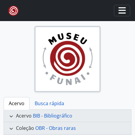
Skip to main content
Togg
Acervo
Busca rápida
Acervo
BIB - Bibliográfico
Coleção
OBR - Obras raras