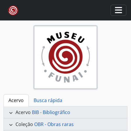
Skip to main content
Togg
Acervo
Busca rápida
Acervo
BIB - Bibliográfico
Coleção
OBR - Obras raras