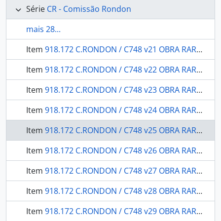
Série
CR - Comissão Rondon
mais 28...
Item
918.172 C.RONDON / C748 v21 OBRA RARA / 1907 - Relatório: apresentado pelo chefe da 1. Secção, Major de Engenharia Felix Fleury de Souza Amorim ao chefe da Comissão Major de Eng. Cândido Mariano da Silva Rondon.
Item
918.172 C.RONDON / C748 v22 OBRA RARA / 1915 - Zoologia / Molluscos: pelo prof. Dr. Hermann von Ihering.
Item
918.172 C.RONDON / C748 v23 OBRA RARA / 1909 - História Natural Geologia: observações geológicas - geographicas e ethnographicas sobre a viagem de exploração de Cuyabá à Serra do Norte, passando por São Luiz de Cáceres.
Item
918.172 C.RONDON / C748 v24 OBRA RARA armário / 1911 - Quatro mapas de História Natural: mineralogia e geologia.
Item
918.172 C.RONDON / C748 v25 OBRA RARA / 1909 - Um mapa do levantamento expedito do Rio Jarú, affluente do Rio Gy-Paraná ou Machado, annexo ao 1 volume do relatório do chefe da Commissão: (estudos e reconhecimentos)
Item
918.172 C.RONDON / C748 v26 OBRA RARA / 1915 - Relatório: apresentado à Divisão de Engenharia (G.5) do Departamento da Guerra e a Directoria Geral dos Telegraphos.
Item
918.172 C.RONDON / C748 v27 OBRA RARA / 1916 - Relatório dos trabalhos realizados durante o ano de 1908
Item
918.172 C.RONDON / C748 v28 OBRA RARA / 1916 - Relatórios dos trabalhos de Botânica e viagens executados durante os anos de 1908 e 1909
Item
918.172 C.RONDON / C748 v29 OBRA RARA / 1916 - Exploração do rio Iquê (1912-1913) relatório