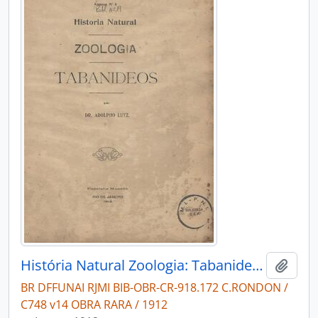
História Natural Zoologia: Tabanideos.
Adici
BR DFFUNAI RJMI BIB-OBR-CR-918.172 C.RONDON /
C748 v14 OBRA RARA / 1912