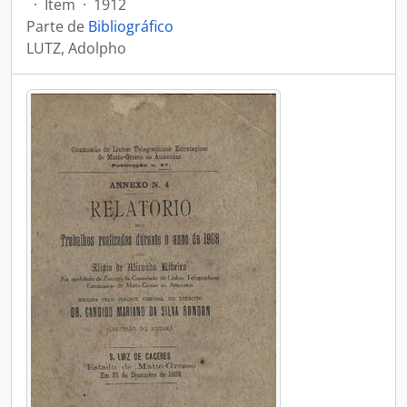
·
Item
·
1912
Parte de
Bibliográfico
LUTZ, Adolpho