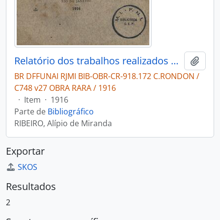
Relatório dos trabalhos realizados durante o ano de 1908
Adici
BR DFFUNAI RJMI BIB-OBR-CR-918.172 C.RONDON /
C748 v27 OBRA RARA / 1916
·
Item
·
1916
Parte de
Bibliográfico
RIBEIRO, Alípio de Miranda
Exportar
SKOS
Resultados
2