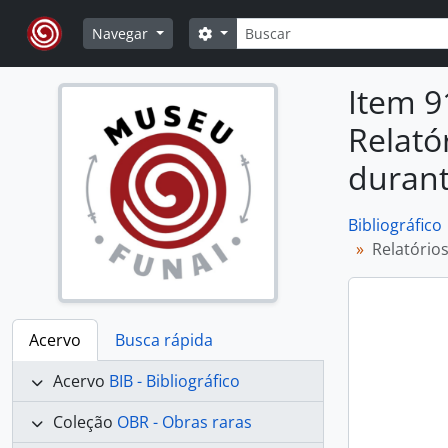
Skip to main content
Buscar
Opções de busca
Navegar
Item 9
Relató
durant
Bibliográfico
Relatório
Acervo
Busca rápida
Acervo
BIB - Bibliográfico
Coleção
OBR - Obras raras