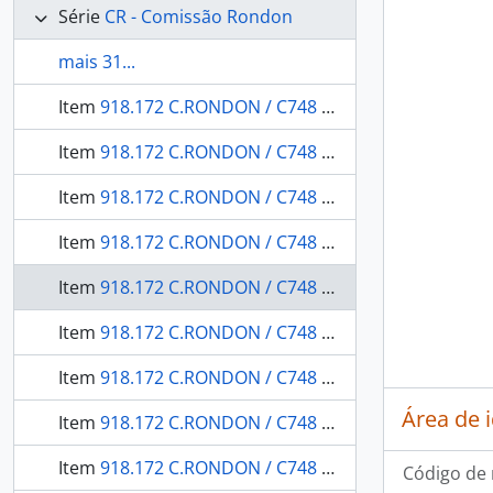
Série
CR - Comissão Rondon
mais 31...
Item
918.172 C.RONDON / C748 v24 OBRA RARA armário / 1911 - Quatro mapas de História Natural: mineralogia e geologia.
Item
918.172 C.RONDON / C748 v25 OBRA RARA / 1909 - Um mapa do levantamento expedito do Rio Jarú, affluente do Rio Gy-Paraná ou Machado, annexo ao 1 volume do relatório do chefe da Commissão: (estudos e reconhecimentos)
Item
918.172 C.RONDON / C748 v26 OBRA RARA / 1915 - Relatório: apresentado à Divisão de Engenharia (G.5) do Departamento da Guerra e a Directoria Geral dos Telegraphos.
Item
918.172 C.RONDON / C748 v27 OBRA RARA / 1916 - Relatório dos trabalhos realizados durante o ano de 1908
Item
918.172 C.RONDON / C748 v28 OBRA RARA / 1916 - Relatórios dos trabalhos de Botânica e viagens executados durante os anos de 1908 e 1909
Item
918.172 C.RONDON / C748 v29 OBRA RARA / 1916 - Exploração do rio Iquê (1912-1913) relatório
Item
918.172 C.RONDON / C748 v3 OBRA RARA / 19-- - Serviço Astronomico Relatório: Ajudante da expedição 1. tne. João Salustiano de Lyra.
Área de 
Item
918.172 C.RONDON / C748 v30 OBRA RARA / 1916 - Relatório do Serviço de Conservação da Linha Telegraphica no período de Junho de 1913 a setembro de 1914 apresentado ao Sr. Coronel Cândido Mariano da Silva Rondon chefe da Commissão
Item
918.172 C.RONDON / C748 v31 OBRA RARA / 1916 - Relatório da Expedição dos Campos de Commemoração de Floriano ao Rio Guaporé
Código de 