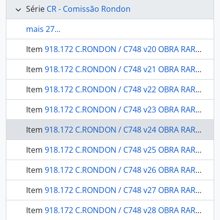
Série
CR - Comissão Rondon
mais 27...
Item
918.172 C.RONDON / C748 v20 OBRA RARA / 19-- - Serviço Sanitário: secção de Caceres a Matto-Grosso.
Item
918.172 C.RONDON / C748 v21 OBRA RARA / 1907 - Relatório: apresentado pelo chefe da 1. Secção, Major de Engenharia Felix Fleury de Souza Amorim ao chefe da Comissão Major de Eng. Cândido Mariano da Silva Rondon.
Item
918.172 C.RONDON / C748 v22 OBRA RARA / 1915 - Zoologia / Molluscos: pelo prof. Dr. Hermann von Ihering.
Item
918.172 C.RONDON / C748 v23 OBRA RARA / 1909 - História Natural Geologia: observações geológicas - geographicas e ethnographicas sobre a viagem de exploração de Cuyabá à Serra do Norte, passando por São Luiz de Cáceres.
Item
918.172 C.RONDON / C748 v24 OBRA RARA armário / 1911 - Quatro mapas de História Natural: mineralogia e geologia.
Item
918.172 C.RONDON / C748 v25 OBRA RARA / 1909 - Um mapa do levantamento expedito do Rio Jarú, affluente do Rio Gy-Paraná ou Machado, annexo ao 1 volume do relatório do chefe da Commissão: (estudos e reconhecimentos)
Item
918.172 C.RONDON / C748 v26 OBRA RARA / 1915 - Relatório: apresentado à Divisão de Engenharia (G.5) do Departamento da Guerra e a Directoria Geral dos Telegraphos.
Item
918.172 C.RONDON / C748 v27 OBRA RARA / 1916 - Relatório dos trabalhos realizados durante o ano de 1908
Item
918.172 C.RONDON / C748 v28 OBRA RARA / 1916 - Relatórios dos trabalhos de Botânica e viagens executados durante os anos de 1908 e 1909