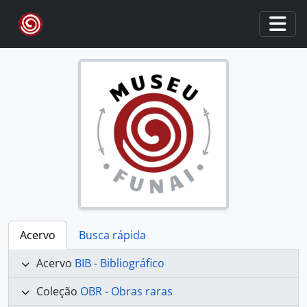
Skip to main content
Togg
Acervo
Busca rápida
Acervo
BIB - Bibliográfico
Coleção
OBR - Obras raras