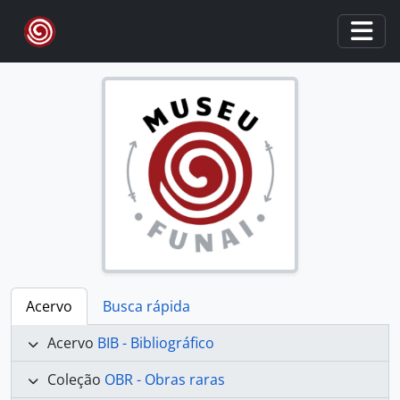
Skip to main content
Togg
Acervo
Busca rápida
Acervo
BIB - Bibliográfico
Coleção
OBR - Obras raras