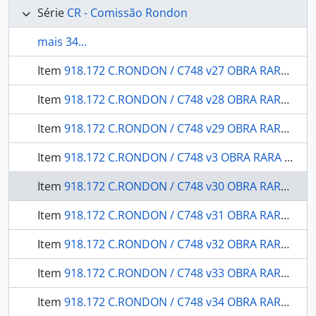
Série
CR - Comissão Rondon
mais 34...
Item
918.172 C.RONDON / C748 v27 OBRA RARA / 1916 - Relatório dos trabalhos realizados durante o ano de 1908
Item
918.172 C.RONDON / C748 v28 OBRA RARA / 1916 - Relatórios dos trabalhos de Botânica e viagens executados durante os anos de 1908 e 1909
Item
918.172 C.RONDON / C748 v29 OBRA RARA / 1916 - Exploração do rio Iquê (1912-1913) relatório
Item
918.172 C.RONDON / C748 v3 OBRA RARA / 19-- - Serviço Astronomico Relatório: Ajudante da expedição 1. tne. João Salustiano de Lyra.
Item
918.172 C.RONDON / C748 v30 OBRA RARA / 1916 - Relatório do Serviço de Conservação da Linha Telegraphica no período de Junho de 1913 a setembro de 1914 apresentado ao Sr. Coronel Cândido Mariano da Silva Rondon chefe da Commissão
Item
918.172 C.RONDON / C748 v31 OBRA RARA / 1916 - Relatório da Expedição dos Campos de Commemoração de Floriano ao Rio Guaporé
Item
918.172 C.RONDON / C748 v32 OBRA RARA / 1916 - Serviço Sanitário Relatório apresentado ao Sr. Coronel de Engenharia Cândido Mariano da Silva Rondon chefe da Commissão
Item
918.172 C.RONDON / C748 v33 OBRA RARA / 1916 - História Natural Botânica
Item
918.172 C.RONDON / C748 v34 OBRA RARA / 1916 - Exploração do rio Paranatinga e seu levantamento topographico bem como o dos rios São Manoel e Telles Pires: relatório apresentado ao chefe da Commissão Coronel Cândido Mariano da Silva Rondon.