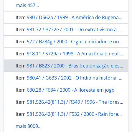
mais 457...
Item
980 / D562a / 1999 - A América de Rugenas: obras e documentos.
Item
981.72 / B732e / 2001 - Do extrativismo à pecuária: algumas observações sobre a história econômica de Mato Grosso 1870 a 1930.
Item
572 / B284g / 2000 - O guru iniciador: e outras variações antropológicas.
Item
918.11 / S729a / 1998 - A Amazônia o neoliberalismo e a globalização: da conquista e posse ao monopólio do capital financeiro.
Item
981 / B823 / 2000 - Brasil: colonização e escravidão.
Item
980.41 / G633 / 2002 - O índio na história: o povo Tenetehara em busca da liberdade.
Item
630.28 / F634 / 2000 - A floresta em jogo
Item
581.526.42(811.3) / R349 / 1996 - The forest within: the worl view of the Tukano Amazonian indians.
Item
581.526.42(811.3) / F532 / 2000 - Rain forest exchanges: industry and community on an amazonian frontier.
mais 8009...