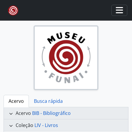
Skip to main content
Togg
Acervo
Busca rápida
Acervo
BIB - Bibliográfico
Coleção
LIV - Livros