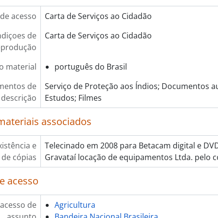
de acesso
Carta de Serviços ao Cidadão
diçoes de
Carta de Serviços ao Cidadão
eprodução
o material
português do Brasil
mentos de
Serviço de Proteção aos Índios; Documentos au
descrição
Estudos; Filmes
materiais associados
xistência e
Telecinado em 2008 para Betacam digital e DV
 de cópias
Gravataí locação de equipamentos Ltda. pelo c
e acesso
 acesso de
Agricultura
assunto
Bandeira Nacional Brasileira