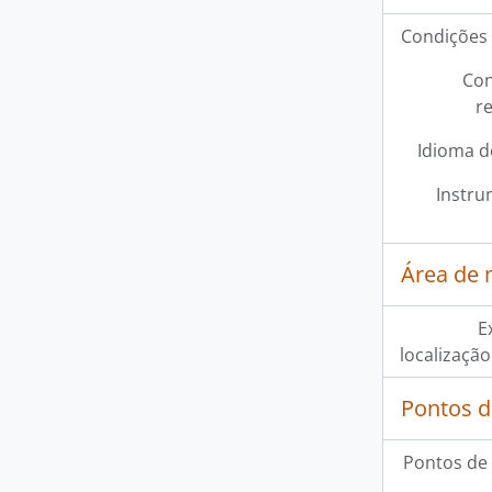
Condições 
Con
r
Idioma d
Instru
Área de 
E
localização
Pontos d
Pontos de