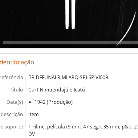
identificação
referência
BR DFFUNAI RJMI ARQ-SPI-SPIVI009
Título
Curt Nimuendajú e Icatú
Data(s)
1942 (Produção)
 descrição
Item
e suporte
1 Filme: película (9 min. 47 seg.), 35 mm, p&b, 
DV