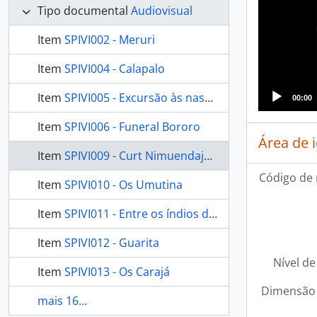
Tipo documental
Audiovisual
Item
SPIVI002 - Meruri
Item
SPIVI004 - Calapalo
Item
SPIVI005 - Excursão às nascentes do Xingu
00:00
Item
SPIVI006 - Funeral Bororo
Área de 
Item
SPIVI009 - Curt Nimuendajú e Icatú
Código de 
Item
SPIVI010 - Os Umutina
Item
SPIVI011 - Entre os índios do Sul
Item
SPIVI012 - Guarita
Nível de
Item
SPIVI013 - Os Carajá
Dimensão 
mais 16...