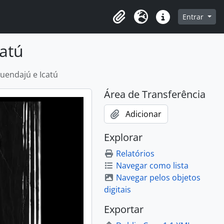
o
Entrar
Área de Transferência
Idioma
Atalhos
catú
uendajú e Icatú
Área de Transferência
Adicionar
Explorar
Relatórios
Navegar como lista
Navegar pelos objetos
digitais
Exportar