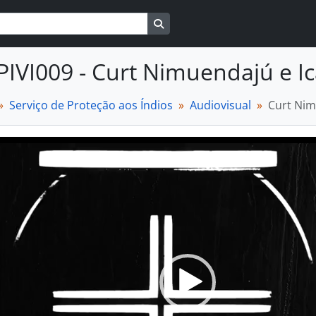
Busque na página de navegaçã
PIVI009 - Curt Nimuendajú e I
Serviço de Proteção aos Índios
Audiovisual
Curt Nim
Video
Player