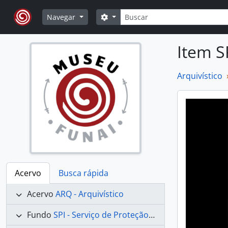
Skip to main content
Buscar
Opções de busca
Navegar
Item S
Arquivístico
Acervo
Busca rápida
Acervo
ARQ - Arquivístico
Fundo
SPI - Serviço de Proteção aos Índios