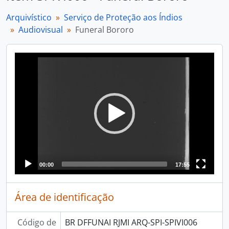
Arquivístico
Serviço de Proteção aos Índios
Audiovisual
Funeral Bororo
Video
Player
00:00
17:55
Área de identificação
Código de
BR DFFUNAI RJMI ARQ-SPI-SPIVI006