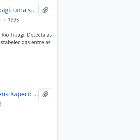
A história dos Kaingáng da bacia do Tibagi: uma sociedade Jê meridional em movimento
Adicionar a área de transferência
m
·
1995
 Rio Tibagi. Detecta as
stabelecidas entre as
A história dos Kaingang da Terra Indígena Xapecó (SC) nos artigos de Antonio Selistre de Campos: Jornal A Voz de Chapecó 1939/1952
Adicionar a área de transferência
8