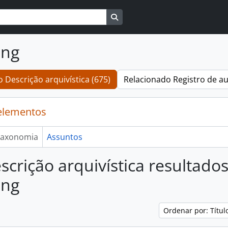
Busque na página de navegaçã
ang
 Descrição arquivística (675)
Relacionado Registro de au
elementos
axonomia
Assuntos
scrição arquivística resultado
ang
Ordenar por: Títu