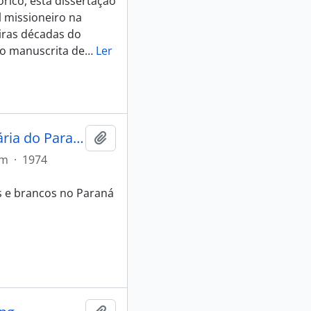
rico, esta dissertação
l missioneiro na
iras décadas do
ão manuscrita de
…
Ler
A integração do índio na estrutura agrária do Paraná: o caso Kaingang
Adicionar a área de transferência
em
·
1974
s e brancos no Paraná