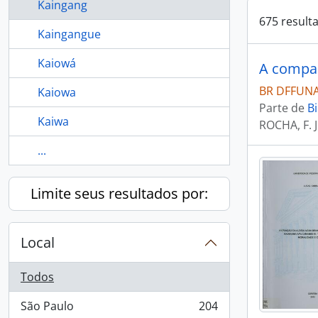
Kaingang
675 result
Kaingangue
Kaiowá
BR DFFUNAI
Kaiowa
Parte de
Bi
Kaiwa
ROCHA, F. J
...
Limite seus resultados por:
Local
Todos
São Paulo
204
, 204 resultados