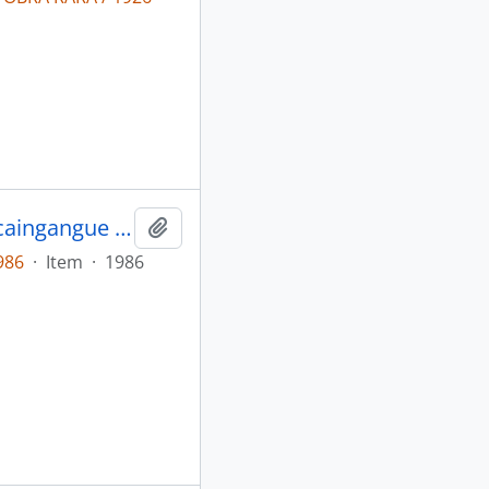
A guerra dos bugres: a saga da nação caingangue no Rio Grande do Sul.
Adicionar a área de transferência
986
·
Item
·
1986