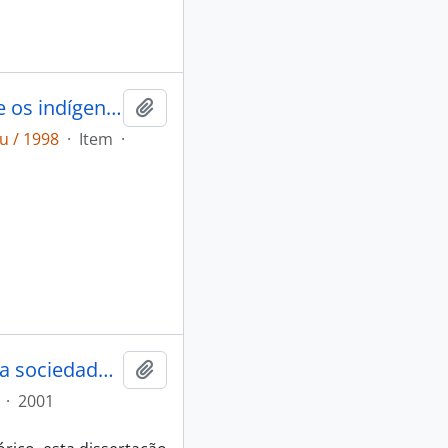
A implantação de usinas hidrelétricas e os indígenas no sul do Brasil
Adicionar a área de transferência
u / 1998
·
Item
·
A integração do Guarani missioneiro na sociedade sul-grandense
Adicionar a área de transferência
·
2001