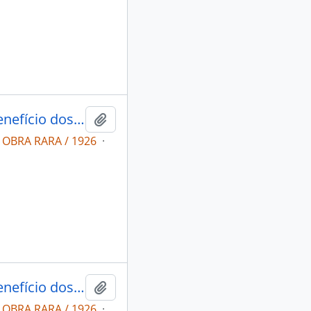
A cruz indígena (Publicação feita em benefício dos índios amazonenses do rio Jauapery)
Adicionar a área de transferência
c OBRA RARA / 1926
·
A cruz indígena (Publicação feita em benefício dos índios amazonenses do rio Jauapery)
Adicionar a área de transferência
c OBRA RARA / 1926
·