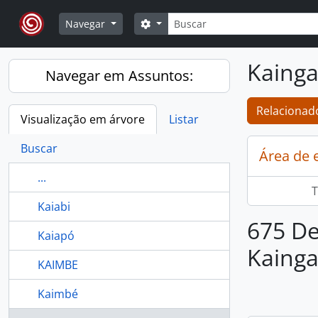
Skip to main content
Buscar
Opções de busca
Navegar
Kaing
Navegar em Assuntos:
Relacionado
Visualização em árvore
Listar
Buscar
Área de 
...
T
Kaiabi
675 De
Kaiapó
Kaing
KAIMBE
Kaimbé