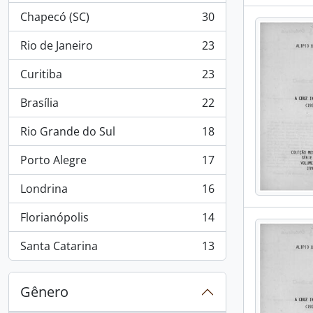
Chapecó (SC)
30
, 30 resultados
Rio de Janeiro
23
, 23 resultados
Curitiba
23
, 23 resultados
Brasília
22
, 22 resultados
Rio Grande do Sul
18
, 18 resultados
Porto Alegre
17
, 17 resultados
Londrina
16
, 16 resultados
Florianópolis
14
, 14 resultados
Santa Catarina
13
, 13 resultados
Gênero