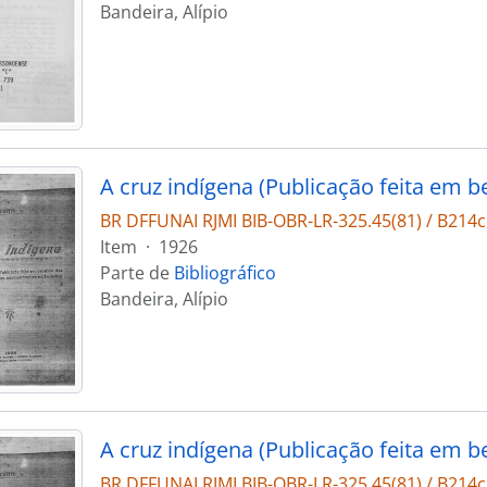
Bandeira, Alípio
BR DFFUNAI RJMI BIB-OBR-LR-325.45(81) / B214
Item
·
1926
Parte de
Bibliográfico
Bandeira, Alípio
BR DFFUNAI RJMI BIB-OBR-LR-325.45(81) / B214