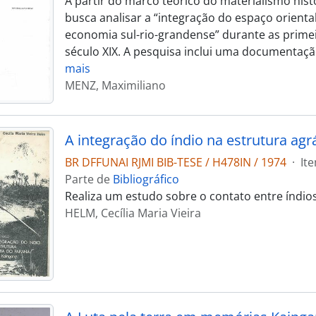
A partir do marco teórico do materialismo histó
busca analisar a “integração do espaço orienta
economia sul-rio-grandense” durante as prime
século XIX. A pesquisa inclui uma documentaç
mais
MENZ, Maximiliano
BR DFFUNAI RJMI BIB-TESE / H478IN / 1974
·
It
Parte de
Bibliográfico
Realiza um estudo sobre o contato entre índio
HELM, Cecília Maria Vieira