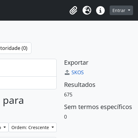
o
Entrar
Área de Transferência
Idioma
Atalhos
toridade (0)
Exportar
SKOS
Resultados
675
s para
Sem termos específicos
0
lo
Ordem: Crescente