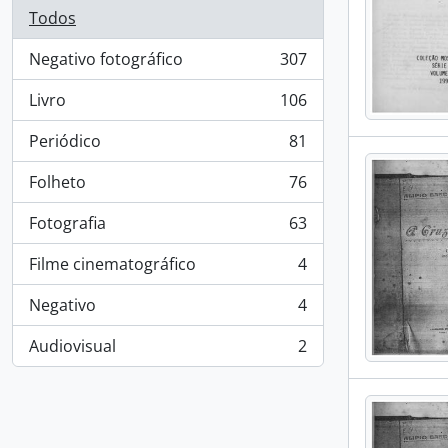
Todos
Negativo fotográfico
307
, 307 resultados
Livro
106
, 106 resultados
Periódico
81
, 81 resultados
Folheto
76
, 76 resultados
Fotografia
63
, 63 resultados
Filme cinematográfico
4
, 4 resultados
Negativo
4
, 4 resultados
Audiovisual
2
, 2 resultados