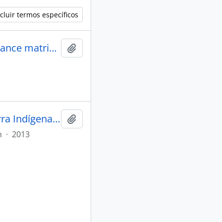
cluir termos específicos
A comparison of gene frequency and anthropometric distance matrices in seven villages of from indian tribes
Adicionar a área de transferência
A criação da aldeia Água Branca na Terra Indígena Kaingang Apucaraninha "política interna" moralidade e cultura
Adicionar a área de transferência
m
·
2013