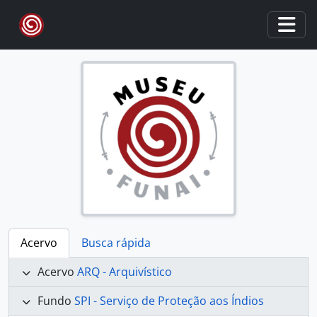
Skip to main content
Togg
Acervo
Busca rápida
Acervo
ARQ - Arquivístico
Fundo
SPI - Serviço de Proteção aos Índios