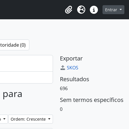
o
Entrar
Área de Transferência
Idioma
Atalhos
toridade (0)
Exportar
SKOS
Resultados
696
s para
Sem termos específicos
0
lo
Ordem: Crescente