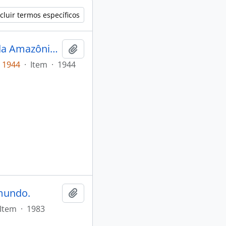
cluir termos específicos
A alimentação sertaneja e do interior da Amazônia, onomastica da alimentção rural
Adicionar a área de transferência
/ 1944
·
Item
·
1944
 mundo.
Adicionar a área de transferência
Item
·
1983