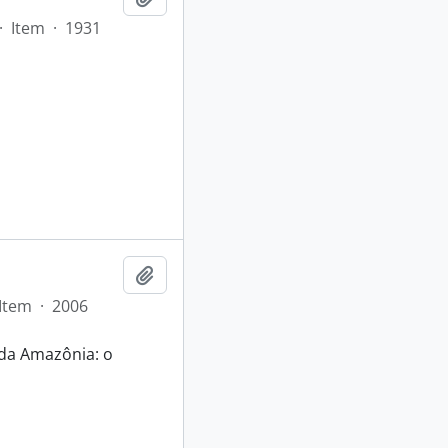
·
Item
·
1931
Adicionar a área de transferência
Item
·
2006
 da Amazônia: o