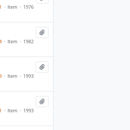
1
·
Item
·
1976
Adicionar a área de transferência
4
·
Item
·
1982
Adicionar a área de transferência
9
·
Item
·
1993
Adicionar a área de transferência
1
·
Item
·
1993