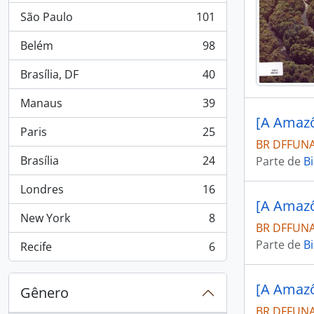
São Paulo
101
, 101 resultados
Belém
98
, 98 resultados
Brasília, DF
40
, 40 resultados
Manaus
39
, 39 resultados
[A Amazô
Paris
25
, 25 resultados
BR DFFUNAI
Brasília
24
Parte de
Bi
, 24 resultados
Londres
16
, 16 resultados
[A Amazô
New York
8
, 8 resultados
BR DFFUNAI
Parte de
Bi
Recife
6
, 6 resultados
[A Amazô
Gênero
BR DFFUNAI