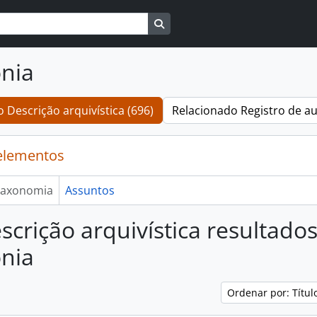
Busque na página de navegaçã
nia
 Descrição arquivística (696)
Relacionado Registro de au
elementos
axonomia
Assuntos
scrição arquivística resultado
nia
Ordenar por: Títu