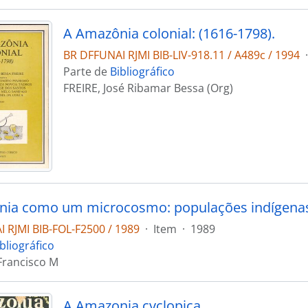
A Amazônia colonial: (1616-1798).
BR DFFUNAI RJMI BIB-LIV-918.11 / A489c / 1994
·
Parte de
Bibliográfico
FREIRE, José Ribamar Bessa (Org)
nia como um microcosmo: populações indígena
 RJMI BIB-FOL-F2500 / 1989
·
Item
·
1989
bliográfico
Francisco M
A Amazonia cyclopica