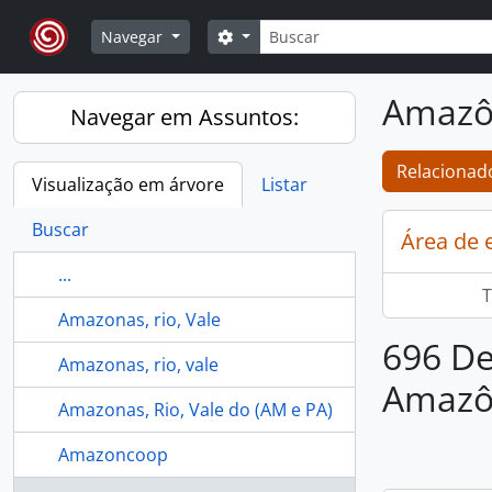
Skip to main content
Buscar
Opções de busca
Navegar
Amazô
Navegar em Assuntos:
Relacionado
Visualização em árvore
Listar
Buscar
Área de 
...
T
Amazonas, rio, Vale
696 De
Amazonas, rio, vale
Amazô
Amazonas, Rio, Vale do (AM e PA)
Amazoncoop