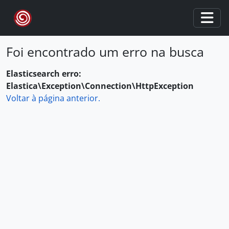
Skip to main content
Togg
Foi encontrado um erro na busca
Elasticsearch erro:
Elastica\Exception\Connection\HttpException
Voltar à página anterior.